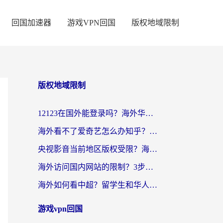
回国加速器
游戏VPN回国
版权地域限制
版权地域限制
12123在国外能登录吗？海外华人亲测有效的回国加速器选择指南
海外看不了爱奇艺怎么办知乎？留学生亲测有效的回国加速方案
央视影音当前地区版权受限？海外党看国内剧、追电视台的终极解决方案
海外访问国内网站的限制？3步教你无缝解锁国内资源（附实测最优工具）
海外如何看中超？留学生和华人的体育赛事观看终极指南（附欧洲杯奥运会观看技巧）
游戏vpn回国