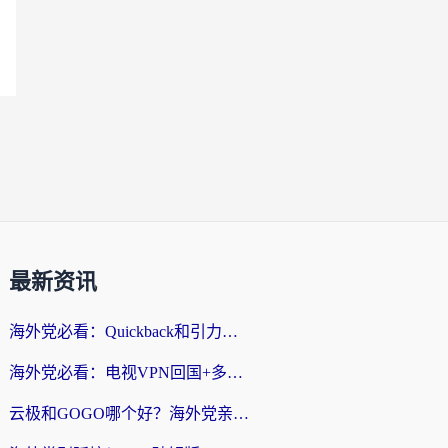
最新资讯
海外党必看：Quickback和引力好用吗？3分钟搞懂回国加速器怎么选
海外党必看：电视VPN回国+多设备无缝访问国内资源的实用指南
云极和GOGO哪个好？海外党亲测回国加速器选择指南（附iOS免费&Windows VPN实用技巧）