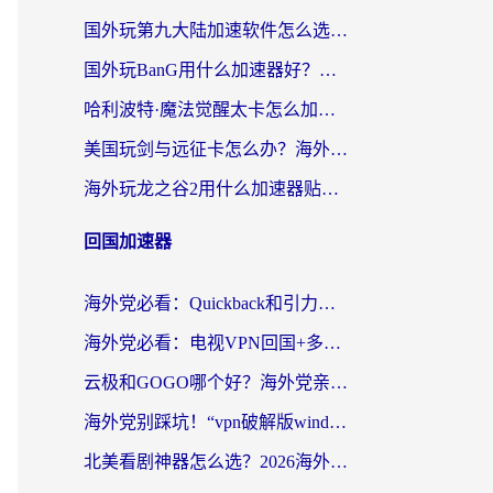
国外玩第九大陆加速软件怎么选？2026终极指南帮你告别延迟卡顿
国外玩BanG用什么加速器好？海外玩家亲测的国服游戏加速终极方案
哈利波特·魔法觉醒太卡怎么加速？海外党亲测有效的国服游戏加速指南
美国玩剑与远征卡怎么办？海外党亲测有效的国服游戏加速指南
海外玩龙之谷2用什么加速器贴吧？老玩家实测推荐，附新加坡猎魂觉醒国外剑与远征加速攻略
回国加速器
海外党必看：Quickback和引力好用吗？3分钟搞懂回国加速器怎么选
海外党必看：电视VPN回国+多设备无缝访问国内资源的实用指南
云极和GOGO哪个好？海外党亲测回国加速器选择指南（附iOS免费&Windows VPN实用技巧）
海外党别踩坑！“vpn破解版windows”真的能用？教你选对回国加速器无缝刷国内资源
北美看剧神器怎么选？2026海外华人无缝访问国内资源全攻略