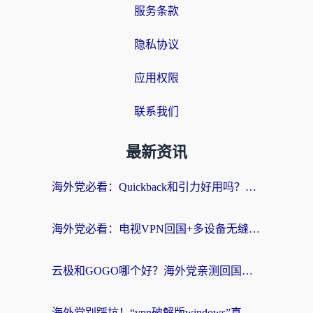
服务条款
隐私协议
应用权限
联系我们
最新资讯
海外党必看：Quickback和引力好用吗？3分钟搞懂回国加速器怎么选
海外党必看：电视VPN回国+多设备无缝访问国内资源的实用指南
云极和GOGO哪个好？海外党亲测回国加速器选择指南（附iOS免费&Windows VPN实用技巧）
海外党别踩坑！“vpn破解版windows”真的能用？教你选对回国加速器无缝刷国内资源