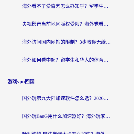
海外看不了爱奇艺怎么办知乎？留学生亲测有效的回国加速方案
央视影音当前地区版权受限？海外党看国内剧、追电视台的终极解决方案
海外访问国内网站的限制？3步教你无缝解锁国内资源（附实测最优工具）
海外如何看中超？留学生和华人的体育赛事观看终极指南（附欧洲杯奥运会观看技巧）
游戏vpn回国
国外玩第九大陆加速软件怎么选？2026终极指南帮你告别延迟卡顿
国外玩BanG用什么加速器好？海外玩家亲测的国服游戏加速终极方案