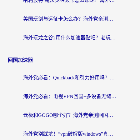
哈利波特·魔法觉醒太卡怎么加速？海外党亲测有效的国服游戏加速指南
美国玩剑与远征卡怎么办？海外党亲测有效的国服游戏加速指南
海外玩龙之谷2用什么加速器贴吧？老玩家实测推荐，附新加坡猎魂觉醒国外剑与远征加速攻略
回国加速器
海外党必看：Quickback和引力好用吗？3分钟搞懂回国加速器怎么选
海外党必看：电视VPN回国+多设备无缝访问国内资源的实用指南
云极和GOGO哪个好？海外党亲测回国加速器选择指南（附iOS免费&Windows VPN实用技巧）
海外党别踩坑！“vpn破解版windows”真的能用？教你选对回国加速器无缝刷国内资源