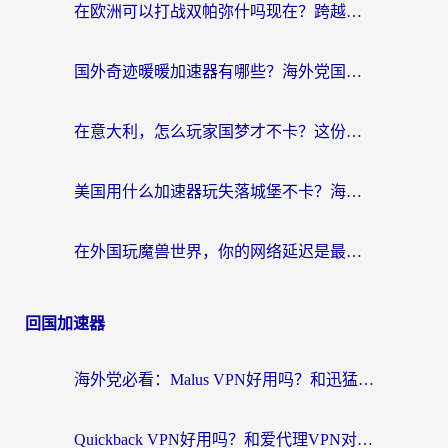
在欧洲可以打战双帕弥什吗现在？跨越延迟墙的实战指南
国外奇迹暖暖加速器有哪些？海外党国服游戏畅玩终极指南（附亲测推荐）
在意大利，怎么玩家国梦才不卡？这份终极加速指南请收好
美国用什么加速器玩失落城堡不卡？海外党亲测有效的国服游戏加速指南
在外国玩魔兽世界，你的网络延迟是最大的敌人
回国加速器
海外党必看：Malus VPN好用吗？和迅猛兔VPN对比哪个回国效果更好？附真实体验与避坑指南
Quickback VPN好用吗？和爱代理VPN对比哪个回国效果更好？