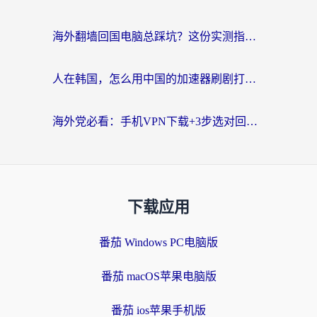
海外翻墙回国电脑总踩坑？这份实测指南帮你选对加速器（附ChickCNinitapMalus对比）
人在韩国，怎么用中国的加速器刷剧打游戏？这份真实体验指南给你答案
海外党必看：手机VPN下载+3步选对回国加速器，无缝刷国内资源不再愁
下载应用
番茄 Windows PC电脑版
番茄 macOS苹果电脑版
番茄 ios苹果手机版