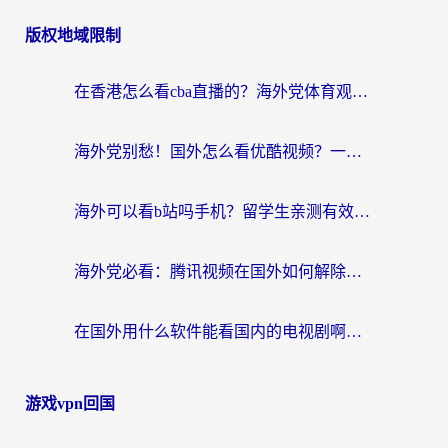
章
版权地域限制
导
航
在香港怎么看cba直播的？海外党体育观赛终极指南：告别版权限制，畅享中文解说
海外党别愁！国外怎么看优酷视频？一招解决追剧、看直播难题
海外可以看b站吗手机？留学生亲测有效的回国加速指南
海外党必看：腾讯视频在国外如何解除地域限制？附优酷咪咕使用指南
在国外用什么软件能看国内的电视剧啊？留学生亲测有效的回国加速方案
游戏vpn回国