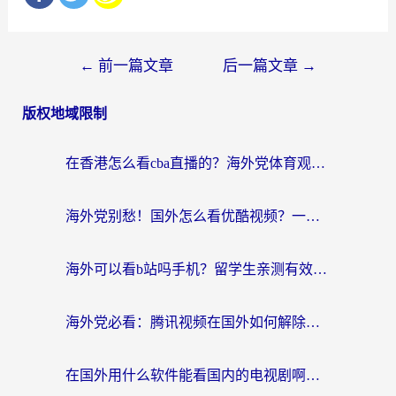
文
←
前一篇文章
后一篇文章
→
章
版权地域限制
导
航
在香港怎么看cba直播的？海外党体育观赛终极指南：告别版权限制，畅享中文解说
海外党别愁！国外怎么看优酷视频？一招解决追剧、看直播难题
海外可以看b站吗手机？留学生亲测有效的回国加速指南
海外党必看：腾讯视频在国外如何解除地域限制？附优酷咪咕使用指南
在国外用什么软件能看国内的电视剧啊？留学生亲测有效的回国加速方案