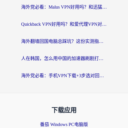
海外党必看：Malus VPN好用吗？和迅猛兔VPN对比哪个回国效果更好？附真实体验与避坑指南
Quickback VPN好用吗？和爱代理VPN对比哪个回国效果更好？
海外翻墙回国电脑总踩坑？这份实测指南帮你选对加速器（附ChickCNinitapMalus对比）
人在韩国，怎么用中国的加速器刷剧打游戏？这份真实体验指南给你答案
海外党必看：手机VPN下载+3步选对回国加速器，无缝刷国内资源不再愁
下载应用
番茄 Windows PC电脑版