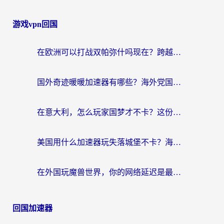
游戏vpn回国
在欧洲可以打战双帕弥什吗现在？跨越延迟墙的实战指南
国外奇迹暖暖加速器有哪些？海外党国服游戏畅玩终极指南（附亲测推荐）
在意大利，怎么玩家国梦才不卡？这份终极加速指南请收好
美国用什么加速器玩失落城堡不卡？海外党亲测有效的国服游戏加速指南
在外国玩魔兽世界，你的网络延迟是最大的敌人
回国加速器