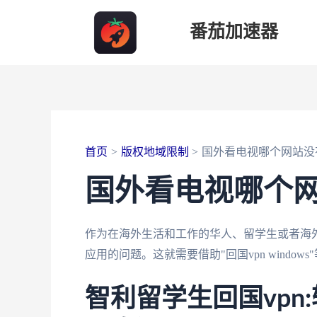
跳
番茄加速器
至
内
容
首页
版权地域限制
国外看电视哪个网站没
国外看电视哪个
作为在海外生活和工作的华人、留学生或者海
应用的问题。这就需要借助"回国vpn window
智利留学生回国vpn