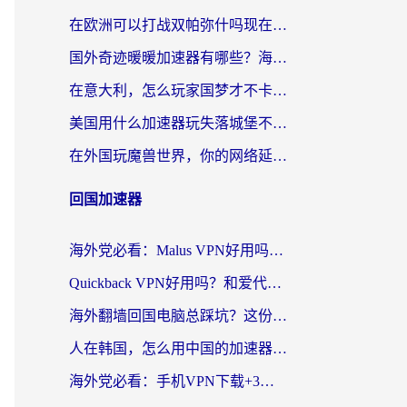
在欧洲可以打战双帕弥什吗现在？跨越延迟墙的实战指南
国外奇迹暖暖加速器有哪些？海外党国服游戏畅玩终极指南（附亲测推荐）
在意大利，怎么玩家国梦才不卡？这份终极加速指南请收好
美国用什么加速器玩失落城堡不卡？海外党亲测有效的国服游戏加速指南
在外国玩魔兽世界，你的网络延迟是最大的敌人
回国加速器
海外党必看：Malus VPN好用吗？和迅猛兔VPN对比哪个回国效果更好？附真实体验与避坑指南
Quickback VPN好用吗？和爱代理VPN对比哪个回国效果更好？
海外翻墙回国电脑总踩坑？这份实测指南帮你选对加速器（附ChickCNinitapMalus对比）
人在韩国，怎么用中国的加速器刷剧打游戏？这份真实体验指南给你答案
海外党必看：手机VPN下载+3步选对回国加速器，无缝刷国内资源不再愁