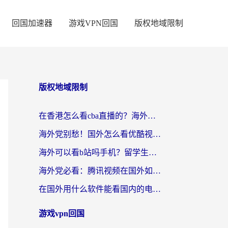
回国加速器
游戏VPN回国
版权地域限制
版权地域限制
在香港怎么看cba直播的？海外党体育观赛终极指南：告别版权限制，畅享中文解说
海外党别愁！国外怎么看优酷视频？一招解决追剧、看直播难题
海外可以看b站吗手机？留学生亲测有效的回国加速指南
海外党必看：腾讯视频在国外如何解除地域限制？附优酷咪咕使用指南
在国外用什么软件能看国内的电视剧啊？留学生亲测有效的回国加速方案
游戏vpn回国