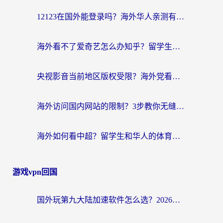
航
12123在国外能登录吗？海外华人亲测有效的回国加速器选择指南
海外看不了爱奇艺怎么办知乎？留学生亲测有效的回国加速方案
央视影音当前地区版权受限？海外党看国内剧、追电视台的终极解决方案
海外访问国内网站的限制？3步教你无缝解锁国内资源（附实测最优工具）
海外如何看中超？留学生和华人的体育赛事观看终极指南（附欧洲杯奥运会观看技巧）
游戏vpn回国
国外玩第九大陆加速软件怎么选？2026终极指南帮你告别延迟卡顿