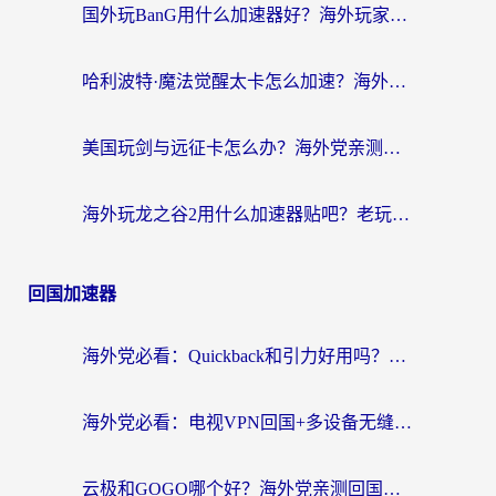
国外玩BanG用什么加速器好？海外玩家亲测的国服游戏加速终极方案
哈利波特·魔法觉醒太卡怎么加速？海外党亲测有效的国服游戏加速指南
美国玩剑与远征卡怎么办？海外党亲测有效的国服游戏加速指南
海外玩龙之谷2用什么加速器贴吧？老玩家实测推荐，附新加坡猎魂觉醒国外剑与远征加速攻略
回国加速器
海外党必看：Quickback和引力好用吗？3分钟搞懂回国加速器怎么选
海外党必看：电视VPN回国+多设备无缝访问国内资源的实用指南
云极和GOGO哪个好？海外党亲测回国加速器选择指南（附iOS免费&Windows VPN实用技巧）