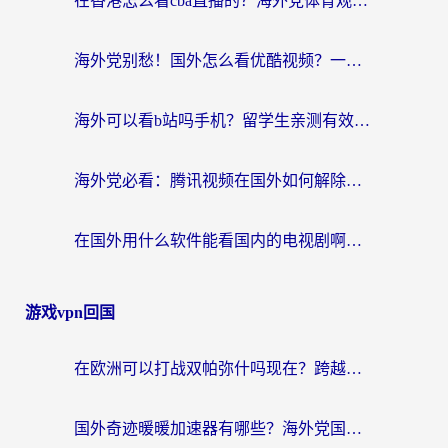
在香港怎么看cba直播的？海外党体育观赛终极指南：告别版权限制，畅享中文解说
海外党别愁！国外怎么看优酷视频？一招解决追剧、看直播难题
海外可以看b站吗手机？留学生亲测有效的回国加速指南
海外党必看：腾讯视频在国外如何解除地域限制？附优酷咪咕使用指南
在国外用什么软件能看国内的电视剧啊？留学生亲测有效的回国加速方案
游戏vpn回国
在欧洲可以打战双帕弥什吗现在？跨越延迟墙的实战指南
国外奇迹暖暖加速器有哪些？海外党国服游戏畅玩终极指南（附亲测推荐）