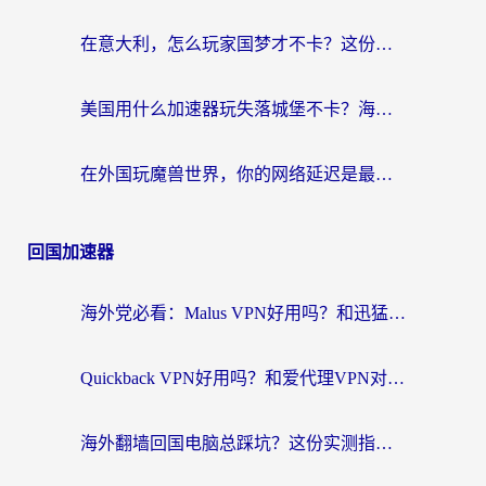
在意大利，怎么玩家国梦才不卡？这份终极加速指南请收好
美国用什么加速器玩失落城堡不卡？海外党亲测有效的国服游戏加速指南
在外国玩魔兽世界，你的网络延迟是最大的敌人
回国加速器
海外党必看：Malus VPN好用吗？和迅猛兔VPN对比哪个回国效果更好？附真实体验与避坑指南
Quickback VPN好用吗？和爱代理VPN对比哪个回国效果更好？
海外翻墙回国电脑总踩坑？这份实测指南帮你选对加速器（附ChickCNinitapMalus对比）