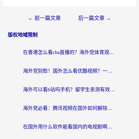
文
←
前一篇文章
后一篇文章
→
章
版权地域限制
导
航
在香港怎么看cba直播的？海外党体育观赛终极指南：告别版权限制，畅享中文解说
海外党别愁！国外怎么看优酷视频？一招解决追剧、看直播难题
海外可以看b站吗手机？留学生亲测有效的回国加速指南
海外党必看：腾讯视频在国外如何解除地域限制？附优酷咪咕使用指南
在国外用什么软件能看国内的电视剧啊？留学生亲测有效的回国加速方案