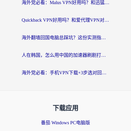
海外党必看：Malus VPN好用吗？和迅猛兔VPN对比哪个回国效果更好？附真实体验与避坑指南
Quickback VPN好用吗？和爱代理VPN对比哪个回国效果更好？
海外翻墙回国电脑总踩坑？这份实测指南帮你选对加速器（附ChickCNinitapMalus对比）
人在韩国，怎么用中国的加速器刷剧打游戏？这份真实体验指南给你答案
海外党必看：手机VPN下载+3步选对回国加速器，无缝刷国内资源不再愁
下载应用
番茄 Windows PC电脑版