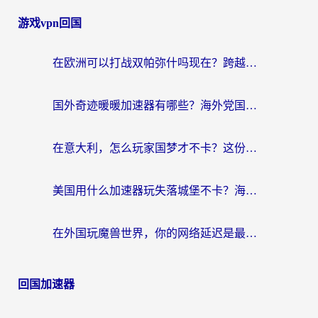
游戏vpn回国
在欧洲可以打战双帕弥什吗现在？跨越延迟墙的实战指南
国外奇迹暖暖加速器有哪些？海外党国服游戏畅玩终极指南（附亲测推荐）
在意大利，怎么玩家国梦才不卡？这份终极加速指南请收好
美国用什么加速器玩失落城堡不卡？海外党亲测有效的国服游戏加速指南
在外国玩魔兽世界，你的网络延迟是最大的敌人
回国加速器