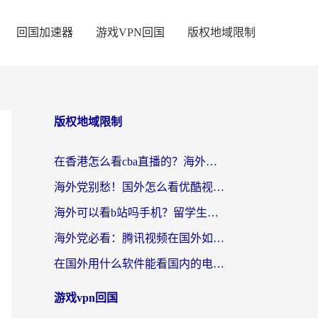
回国加速器
游戏VPN回国
版权地域限制
版权地域限制
在香港怎么看cba直播的？海外党体育观赛终极指南：告别版权限制，畅享中文解说
海外党别愁！国外怎么看优酷视频？一招解决追剧、看直播难题
海外可以看b站吗手机？留学生亲测有效的回国加速指南
海外党必看：腾讯视频在国外如何解除地域限制？附优酷咪咕使用指南
在国外用什么软件能看国内的电视剧啊？留学生亲测有效的回国加速方案
游戏vpn回国