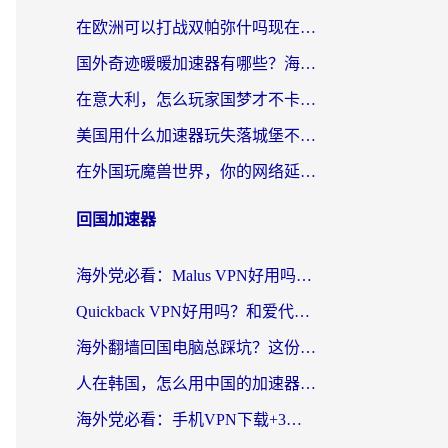
在欧洲可以打战双帕弥什吗现在？跨越延迟墙的实战指南
国外奇迹暖暖加速器有哪些？海外党国服游戏畅玩终极指南（附亲测推荐）
在意大利，怎么玩家国梦才不卡？这份终极加速指南请收好
美国用什么加速器玩失落城堡不卡？海外党亲测有效的国服游戏加速指南
在外国玩魔兽世界，你的网络延迟是最大的敌人
回国加速器
海外党必看：Malus VPN好用吗？和迅猛兔VPN对比哪个回国效果更好？附真实体验与避坑指南
Quickback VPN好用吗？和爱代理VPN对比哪个回国效果更好？
海外翻墙回国电脑总踩坑？这份实测指南帮你选对加速器（附ChickCNinitapMalus对比）
人在韩国，怎么用中国的加速器刷剧打游戏？这份真实体验指南给你答案
海外党必看：手机VPN下载+3步选对回国加速器，无缝刷国内资源不再愁