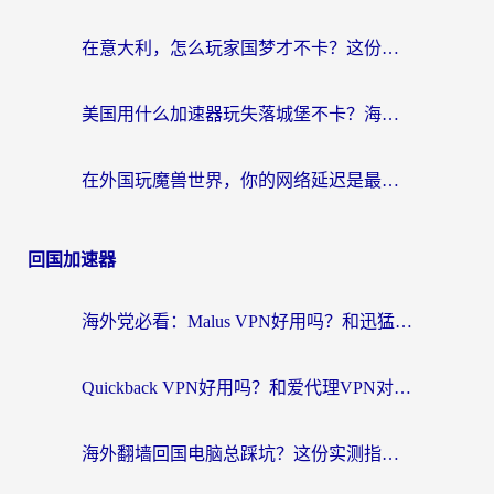
在意大利，怎么玩家国梦才不卡？这份终极加速指南请收好
美国用什么加速器玩失落城堡不卡？海外党亲测有效的国服游戏加速指南
在外国玩魔兽世界，你的网络延迟是最大的敌人
回国加速器
海外党必看：Malus VPN好用吗？和迅猛兔VPN对比哪个回国效果更好？附真实体验与避坑指南
Quickback VPN好用吗？和爱代理VPN对比哪个回国效果更好？
海外翻墙回国电脑总踩坑？这份实测指南帮你选对加速器（附ChickCNinitapMalus对比）