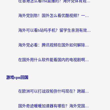
在香港怎么看cba直播的？海外党体育观赛终极指南：告别版权限制，畅享中文解说
海外党别愁！国外怎么看优酷视频？一招解决追剧、看直播难题
海外可以看b站吗手机？留学生亲测有效的回国加速指南
海外党必看：腾讯视频在国外如何解除地域限制？附优酷咪咕使用指南
在国外用什么软件能看国内的电视剧啊？留学生亲测有效的回国加速方案
游戏vpn回国
在欧洲可以打战双帕弥什吗现在？跨越延迟墙的实战指南
国外奇迹暖暖加速器有哪些？海外党国服游戏畅玩终极指南（附亲测推荐）