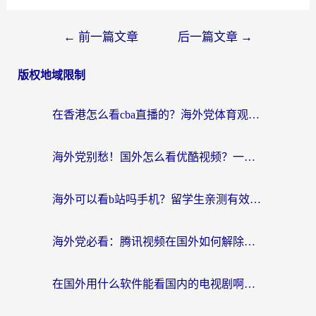
文
←
前一篇文章
后一篇文章
→
章
版权地域限制
导
航
在香港怎么看cba直播的？海外党体育观赛终极指南：告别版权限制，畅享中文解说
海外党别愁！国外怎么看优酷视频？一招解决追剧、看直播难题
海外可以看b站吗手机？留学生亲测有效的回国加速指南
海外党必看：腾讯视频在国外如何解除地域限制？附优酷咪咕使用指南
在国外用什么软件能看国内的电视剧啊？留学生亲测有效的回国加速方案