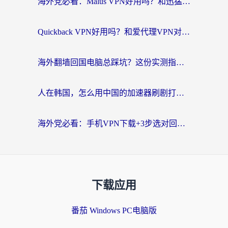
海外党必看：Malus VPN好用吗？和迅猛兔VPN对比哪个回国效果更好？附真实体验与避坑指南
Quickback VPN好用吗？和爱代理VPN对比哪个回国效果更好？
海外翻墙回国电脑总踩坑？这份实测指南帮你选对加速器（附ChickCNinitapMalus对比）
人在韩国，怎么用中国的加速器刷剧打游戏？这份真实体验指南给你答案
海外党必看：手机VPN下载+3步选对回国加速器，无缝刷国内资源不再愁
下载应用
番茄 Windows PC电脑版