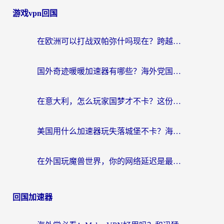
游戏vpn回国
在欧洲可以打战双帕弥什吗现在？跨越延迟墙的实战指南
国外奇迹暖暖加速器有哪些？海外党国服游戏畅玩终极指南（附亲测推荐）
在意大利，怎么玩家国梦才不卡？这份终极加速指南请收好
美国用什么加速器玩失落城堡不卡？海外党亲测有效的国服游戏加速指南
在外国玩魔兽世界，你的网络延迟是最大的敌人
回国加速器