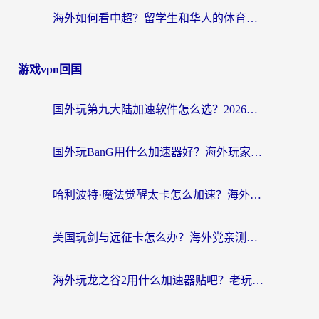
海外如何看中超？留学生和华人的体育赛事观看终极指南（附欧洲杯奥运会观看技巧）
游戏vpn回国
国外玩第九大陆加速软件怎么选？2026终极指南帮你告别延迟卡顿
国外玩BanG用什么加速器好？海外玩家亲测的国服游戏加速终极方案
哈利波特·魔法觉醒太卡怎么加速？海外党亲测有效的国服游戏加速指南
美国玩剑与远征卡怎么办？海外党亲测有效的国服游戏加速指南
海外玩龙之谷2用什么加速器贴吧？老玩家实测推荐，附新加坡猎魂觉醒国外剑与远征加速攻略