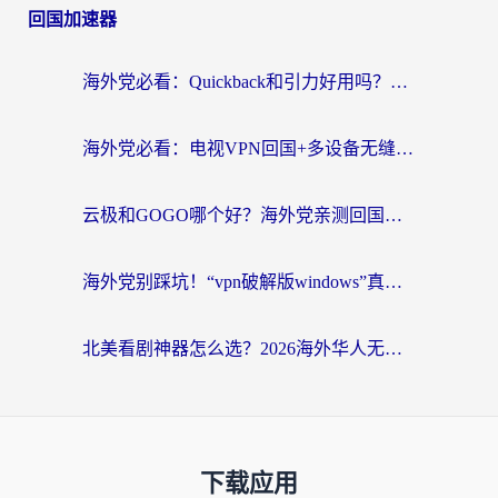
回国加速器
海外党必看：Quickback和引力好用吗？3分钟搞懂回国加速器怎么选
海外党必看：电视VPN回国+多设备无缝访问国内资源的实用指南
云极和GOGO哪个好？海外党亲测回国加速器选择指南（附iOS免费&Windows VPN实用技巧）
海外党别踩坑！“vpn破解版windows”真的能用？教你选对回国加速器无缝刷国内资源
北美看剧神器怎么选？2026海外华人无缝访问国内资源全攻略
下载应用