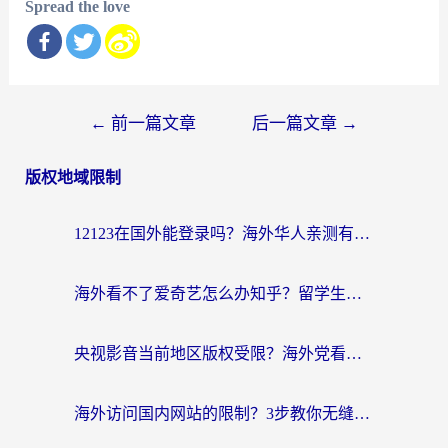
Spread the love
文
←
前一篇文章
后一篇文章
→
章
版权地域限制
导
航
12123在国外能登录吗？海外华人亲测有效的回国加速器选择指南
海外看不了爱奇艺怎么办知乎？留学生亲测有效的回国加速方案
央视影音当前地区版权受限？海外党看国内剧、追电视台的终极解决方案
海外访问国内网站的限制？3步教你无缝解锁国内资源（附实测最优工具）