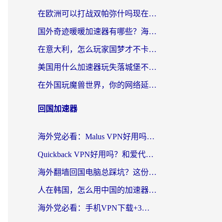
在欧洲可以打战双帕弥什吗现在？跨越延迟墙的实战指南
国外奇迹暖暖加速器有哪些？海外党国服游戏畅玩终极指南（附亲测推荐）
在意大利，怎么玩家国梦才不卡？这份终极加速指南请收好
美国用什么加速器玩失落城堡不卡？海外党亲测有效的国服游戏加速指南
在外国玩魔兽世界，你的网络延迟是最大的敌人
回国加速器
海外党必看：Malus VPN好用吗？和迅猛兔VPN对比哪个回国效果更好？附真实体验与避坑指南
Quickback VPN好用吗？和爱代理VPN对比哪个回国效果更好？
海外翻墙回国电脑总踩坑？这份实测指南帮你选对加速器（附ChickCNinitapMalus对比）
人在韩国，怎么用中国的加速器刷剧打游戏？这份真实体验指南给你答案
海外党必看：手机VPN下载+3步选对回国加速器，无缝刷国内资源不再愁