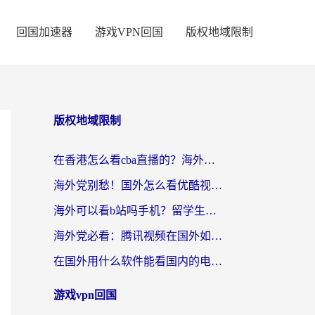
回国加速器
游戏VPN回国
版权地域限制
版权地域限制
在香港怎么看cba直播的？海外党体育观赛终极指南：告别版权限制，畅享中文解说
海外党别愁！国外怎么看优酷视频？一招解决追剧、看直播难题
海外可以看b站吗手机？留学生亲测有效的回国加速指南
海外党必看：腾讯视频在国外如何解除地域限制？附优酷咪咕使用指南
在国外用什么软件能看国内的电视剧啊？留学生亲测有效的回国加速方案
游戏vpn回国