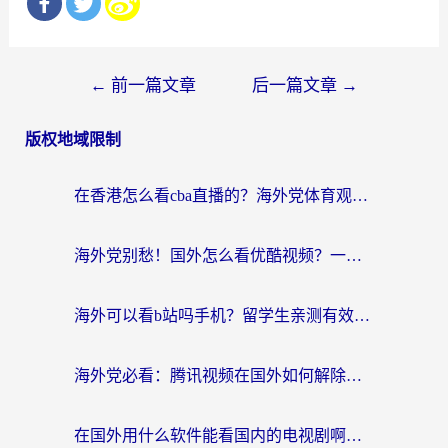
文
←
前一篇文章
后一篇文章
→
章
版权地域限制
导
航
在香港怎么看cba直播的？海外党体育观赛终极指南：告别版权限制，畅享中文解说
海外党别愁！国外怎么看优酷视频？一招解决追剧、看直播难题
海外可以看b站吗手机？留学生亲测有效的回国加速指南
海外党必看：腾讯视频在国外如何解除地域限制？附优酷咪咕使用指南
在国外用什么软件能看国内的电视剧啊？留学生亲测有效的回国加速方案