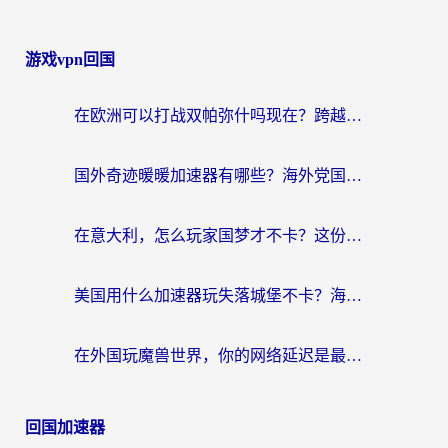
游戏vpn回国
在欧洲可以打战双帕弥什吗现在？跨越延迟墙的实战指南
国外奇迹暖暖加速器有哪些？海外党国服游戏畅玩终极指南（附亲测推荐）
在意大利，怎么玩家国梦才不卡？这份终极加速指南请收好
美国用什么加速器玩失落城堡不卡？海外党亲测有效的国服游戏加速指南
在外国玩魔兽世界，你的网络延迟是最大的敌人
回国加速器