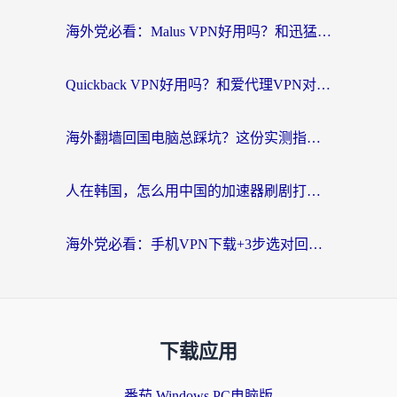
海外党必看：Malus VPN好用吗？和迅猛兔VPN对比哪个回国效果更好？附真实体验与避坑指南
Quickback VPN好用吗？和爱代理VPN对比哪个回国效果更好？
海外翻墙回国电脑总踩坑？这份实测指南帮你选对加速器（附ChickCNinitapMalus对比）
人在韩国，怎么用中国的加速器刷剧打游戏？这份真实体验指南给你答案
海外党必看：手机VPN下载+3步选对回国加速器，无缝刷国内资源不再愁
下载应用
番茄 Windows PC电脑版