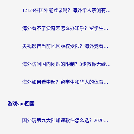
航
12123在国外能登录吗？海外华人亲测有效的回国加速器选择指南
海外看不了爱奇艺怎么办知乎？留学生亲测有效的回国加速方案
央视影音当前地区版权受限？海外党看国内剧、追电视台的终极解决方案
海外访问国内网站的限制？3步教你无缝解锁国内资源（附实测最优工具）
海外如何看中超？留学生和华人的体育赛事观看终极指南（附欧洲杯奥运会观看技巧）
游戏vpn回国
国外玩第九大陆加速软件怎么选？2026终极指南帮你告别延迟卡顿