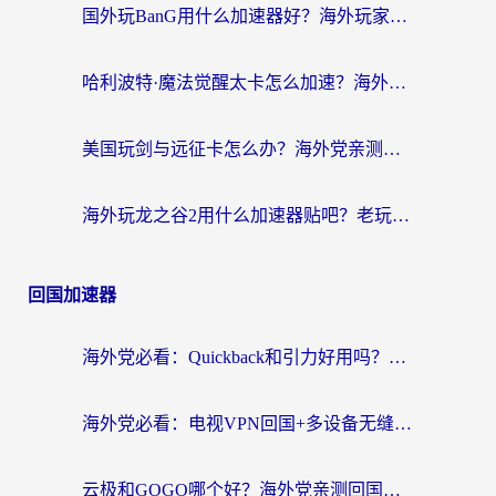
国外玩BanG用什么加速器好？海外玩家亲测的国服游戏加速终极方案
哈利波特·魔法觉醒太卡怎么加速？海外党亲测有效的国服游戏加速指南
美国玩剑与远征卡怎么办？海外党亲测有效的国服游戏加速指南
海外玩龙之谷2用什么加速器贴吧？老玩家实测推荐，附新加坡猎魂觉醒国外剑与远征加速攻略
回国加速器
海外党必看：Quickback和引力好用吗？3分钟搞懂回国加速器怎么选
海外党必看：电视VPN回国+多设备无缝访问国内资源的实用指南
云极和GOGO哪个好？海外党亲测回国加速器选择指南（附iOS免费&Windows VPN实用技巧）