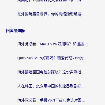
在外国玩魔兽世界，你的网络延迟是最大的敌人
回国加速器
海外党必看：Malus VPN好用吗？和迅猛兔VPN对比哪个回国效果更好？附真实体验与避坑指南
Quickback VPN好用吗？和爱代理VPN对比哪个回国效果更好？
海外翻墙回国电脑总踩坑？这份实测指南帮你选对加速器（附ChickCNinitapMalus对比）
人在韩国，怎么用中国的加速器刷剧打游戏？这份真实体验指南给你答案
海外党必看：手机VPN下载+3步选对回国加速器，无缝刷国内资源不再愁