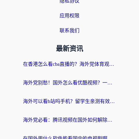
隐私协议
应用权限
联系我们
最新资讯
在香港怎么看cba直播的？海外党体育观赛终极指南：告别版权限制，畅享中文解说
海外党别愁！国外怎么看优酷视频？一招解决追剧、看直播难题
海外可以看b站吗手机？留学生亲测有效的回国加速指南
海外党必看：腾讯视频在国外如何解除地域限制？附优酷咪咕使用指南
在国外用什么软件能看国内的电视剧啊？留学生亲测有效的回国加速方案