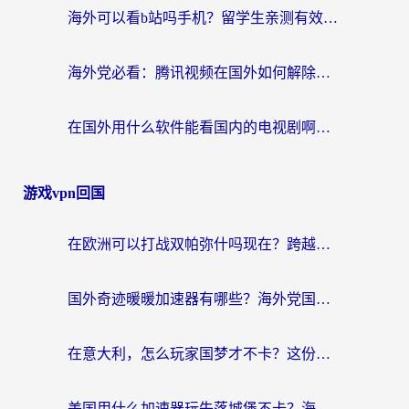
海外可以看b站吗手机？留学生亲测有效的回国加速指南
海外党必看：腾讯视频在国外如何解除地域限制？附优酷咪咕使用指南
在国外用什么软件能看国内的电视剧啊？留学生亲测有效的回国加速方案
游戏vpn回国
在欧洲可以打战双帕弥什吗现在？跨越延迟墙的实战指南
国外奇迹暖暖加速器有哪些？海外党国服游戏畅玩终极指南（附亲测推荐）
在意大利，怎么玩家国梦才不卡？这份终极加速指南请收好
美国用什么加速器玩失落城堡不卡？海外党亲测有效的国服游戏加速指南