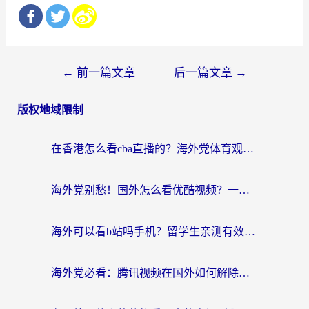
文
←
前一篇文章
后一篇文章
→
章
版权地域限制
导
航
在香港怎么看cba直播的？海外党体育观赛终极指南：告别版权限制，畅享中文解说
海外党别愁！国外怎么看优酷视频？一招解决追剧、看直播难题
海外可以看b站吗手机？留学生亲测有效的回国加速指南
海外党必看：腾讯视频在国外如何解除地域限制？附优酷咪咕使用指南