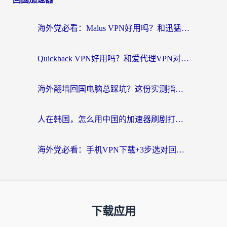
海外党必看：Malus VPN好用吗？和迅猛兔VPN对比哪个回国效果更好？附真实体验与避坑指南
Quickback VPN好用吗？和爱代理VPN对比哪个回国效果更好？
海外翻墙回国电脑总踩坑？这份实测指南帮你选对加速器（附ChickCNinitapMalus对比）
人在韩国，怎么用中国的加速器刷剧打游戏？这份真实体验指南给你答案
海外党必看：手机VPN下载+3步选对回国加速器，无缝刷国内资源不再愁
下载应用