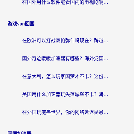
在国外用什么软件能看国内的电视剧啊？留学生亲测有效的回国加速方案
游戏vpn回国
在欧洲可以打战双帕弥什吗现在？跨越延迟墙的实战指南
国外奇迹暖暖加速器有哪些？海外党国服游戏畅玩终极指南（附亲测推荐）
在意大利，怎么玩家国梦才不卡？这份终极加速指南请收好
美国用什么加速器玩失落城堡不卡？海外党亲测有效的国服游戏加速指南
在外国玩魔兽世界，你的网络延迟是最大的敌人
回国加速器