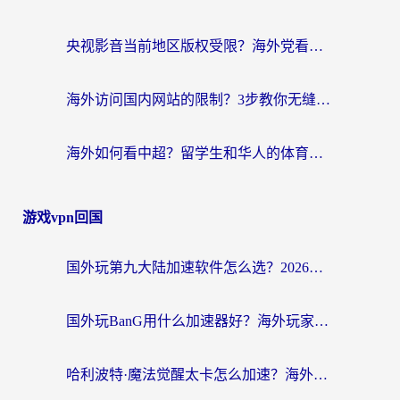
央视影音当前地区版权受限？海外党看国内剧、追电视台的终极解决方案
海外访问国内网站的限制？3步教你无缝解锁国内资源（附实测最优工具）
海外如何看中超？留学生和华人的体育赛事观看终极指南（附欧洲杯奥运会观看技巧）
游戏vpn回国
国外玩第九大陆加速软件怎么选？2026终极指南帮你告别延迟卡顿
国外玩BanG用什么加速器好？海外玩家亲测的国服游戏加速终极方案
哈利波特·魔法觉醒太卡怎么加速？海外党亲测有效的国服游戏加速指南