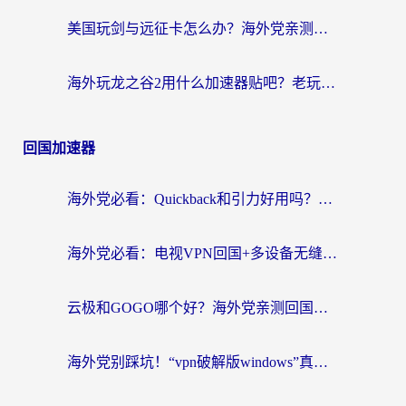
美国玩剑与远征卡怎么办？海外党亲测有效的国服游戏加速指南
海外玩龙之谷2用什么加速器贴吧？老玩家实测推荐，附新加坡猎魂觉醒国外剑与远征加速攻略
回国加速器
海外党必看：Quickback和引力好用吗？3分钟搞懂回国加速器怎么选
海外党必看：电视VPN回国+多设备无缝访问国内资源的实用指南
云极和GOGO哪个好？海外党亲测回国加速器选择指南（附iOS免费&Windows VPN实用技巧）
海外党别踩坑！“vpn破解版windows”真的能用？教你选对回国加速器无缝刷国内资源