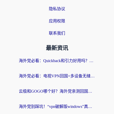
隐私协议
应用权限
联系我们
最新资讯
海外党必看：Quickback和引力好用吗？3分钟搞懂回国加速器怎么选
海外党必看：电视VPN回国+多设备无缝访问国内资源的实用指南
云极和GOGO哪个好？海外党亲测回国加速器选择指南（附iOS免费&Windows VPN实用技巧）
海外党别踩坑！“vpn破解版windows”真的能用？教你选对回国加速器无缝刷国内资源