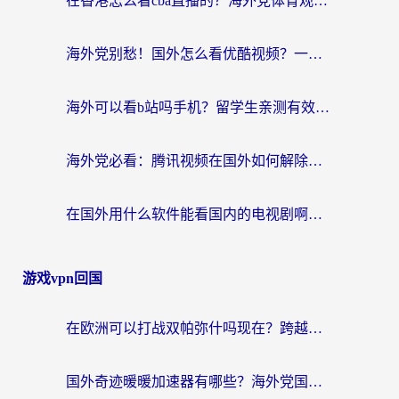
在香港怎么看cba直播的？海外党体育观赛终极指南：告别版权限制，畅享中文解说
海外党别愁！国外怎么看优酷视频？一招解决追剧、看直播难题
海外可以看b站吗手机？留学生亲测有效的回国加速指南
海外党必看：腾讯视频在国外如何解除地域限制？附优酷咪咕使用指南
在国外用什么软件能看国内的电视剧啊？留学生亲测有效的回国加速方案
游戏vpn回国
在欧洲可以打战双帕弥什吗现在？跨越延迟墙的实战指南
国外奇迹暖暖加速器有哪些？海外党国服游戏畅玩终极指南（附亲测推荐）