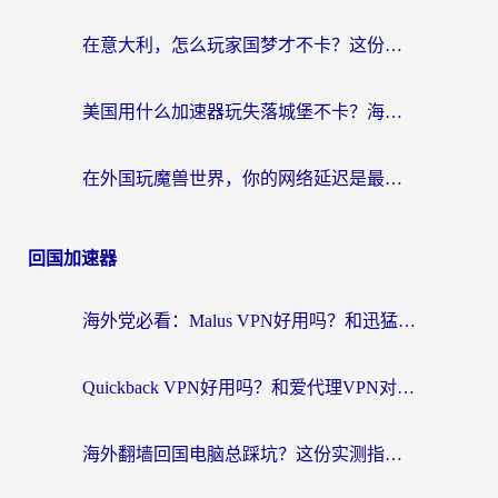
在意大利，怎么玩家国梦才不卡？这份终极加速指南请收好
美国用什么加速器玩失落城堡不卡？海外党亲测有效的国服游戏加速指南
在外国玩魔兽世界，你的网络延迟是最大的敌人
回国加速器
海外党必看：Malus VPN好用吗？和迅猛兔VPN对比哪个回国效果更好？附真实体验与避坑指南
Quickback VPN好用吗？和爱代理VPN对比哪个回国效果更好？
海外翻墙回国电脑总踩坑？这份实测指南帮你选对加速器（附ChickCNinitapMalus对比）