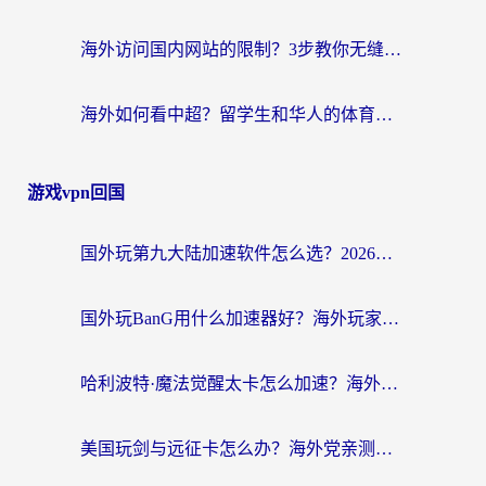
海外访问国内网站的限制？3步教你无缝解锁国内资源（附实测最优工具）
海外如何看中超？留学生和华人的体育赛事观看终极指南（附欧洲杯奥运会观看技巧）
游戏vpn回国
国外玩第九大陆加速软件怎么选？2026终极指南帮你告别延迟卡顿
国外玩BanG用什么加速器好？海外玩家亲测的国服游戏加速终极方案
哈利波特·魔法觉醒太卡怎么加速？海外党亲测有效的国服游戏加速指南
美国玩剑与远征卡怎么办？海外党亲测有效的国服游戏加速指南