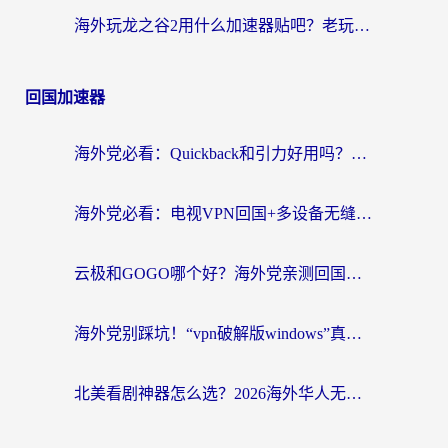
海外玩龙之谷2用什么加速器贴吧？老玩家实测推荐，附新加坡猎魂觉醒国外剑与远征加速攻略
回国加速器
海外党必看：Quickback和引力好用吗？3分钟搞懂回国加速器怎么选
海外党必看：电视VPN回国+多设备无缝访问国内资源的实用指南
云极和GOGO哪个好？海外党亲测回国加速器选择指南（附iOS免费&Windows VPN实用技巧）
海外党别踩坑！“vpn破解版windows”真的能用？教你选对回国加速器无缝刷国内资源
北美看剧神器怎么选？2026海外华人无缝访问国内资源全攻略