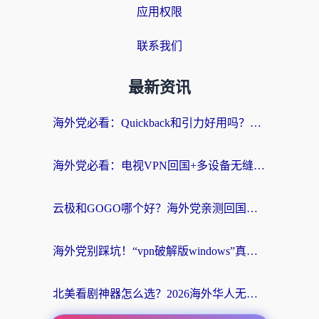
应用权限
联系我们
最新资讯
海外党必看：Quickback和引力好用吗？3分钟搞懂回国加速器怎么选
海外党必看：电视VPN回国+多设备无缝访问国内资源的实用指南
云极和GOGO哪个好？海外党亲测回国加速器选择指南（附iOS免费&Windows VPN实用技巧）
海外党别踩坑！“vpn破解版windows”真的能用？教你选对回国加速器无缝刷国内资源
北美看剧神器怎么选？2026海外华人无缝访问国内资源全攻略