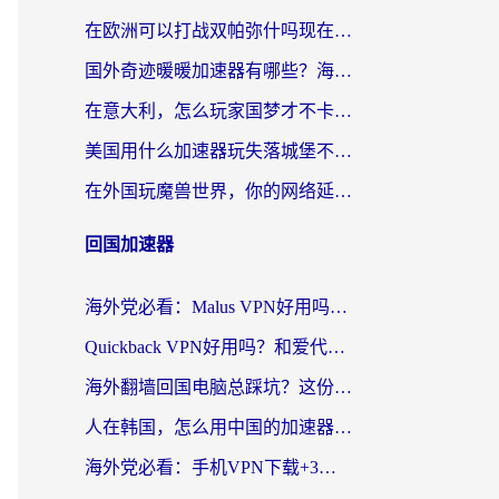
在欧洲可以打战双帕弥什吗现在？跨越延迟墙的实战指南
国外奇迹暖暖加速器有哪些？海外党国服游戏畅玩终极指南（附亲测推荐）
在意大利，怎么玩家国梦才不卡？这份终极加速指南请收好
美国用什么加速器玩失落城堡不卡？海外党亲测有效的国服游戏加速指南
在外国玩魔兽世界，你的网络延迟是最大的敌人
回国加速器
海外党必看：Malus VPN好用吗？和迅猛兔VPN对比哪个回国效果更好？附真实体验与避坑指南
Quickback VPN好用吗？和爱代理VPN对比哪个回国效果更好？
海外翻墙回国电脑总踩坑？这份实测指南帮你选对加速器（附ChickCNinitapMalus对比）
人在韩国，怎么用中国的加速器刷剧打游戏？这份真实体验指南给你答案
海外党必看：手机VPN下载+3步选对回国加速器，无缝刷国内资源不再愁