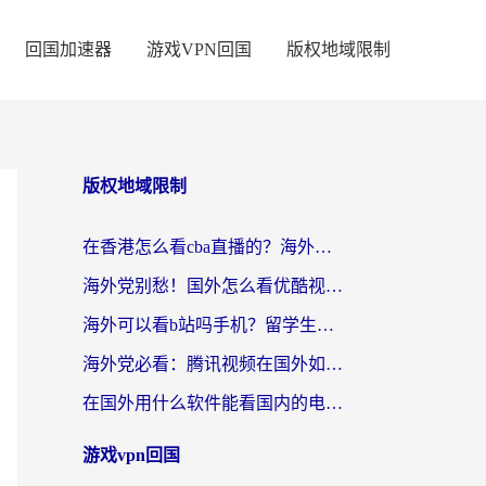
回国加速器
游戏VPN回国
版权地域限制
版权地域限制
在香港怎么看cba直播的？海外党体育观赛终极指南：告别版权限制，畅享中文解说
海外党别愁！国外怎么看优酷视频？一招解决追剧、看直播难题
海外可以看b站吗手机？留学生亲测有效的回国加速指南
海外党必看：腾讯视频在国外如何解除地域限制？附优酷咪咕使用指南
在国外用什么软件能看国内的电视剧啊？留学生亲测有效的回国加速方案
游戏vpn回国