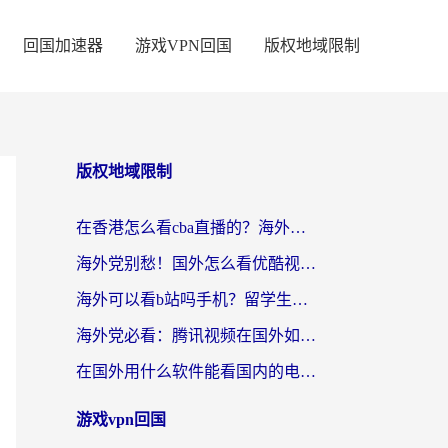
回国加速器
游戏VPN回国
版权地域限制
版权地域限制
在香港怎么看cba直播的？海外党体育观赛终极指南：告别版权限制，畅享中文解说
海外党别愁！国外怎么看优酷视频？一招解决追剧、看直播难题
海外可以看b站吗手机？留学生亲测有效的回国加速指南
海外党必看：腾讯视频在国外如何解除地域限制？附优酷咪咕使用指南
在国外用什么软件能看国内的电视剧啊？留学生亲测有效的回国加速方案
游戏vpn回国