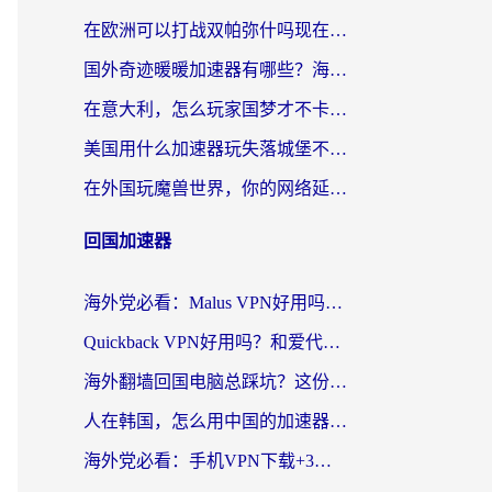
在欧洲可以打战双帕弥什吗现在？跨越延迟墙的实战指南
国外奇迹暖暖加速器有哪些？海外党国服游戏畅玩终极指南（附亲测推荐）
在意大利，怎么玩家国梦才不卡？这份终极加速指南请收好
美国用什么加速器玩失落城堡不卡？海外党亲测有效的国服游戏加速指南
在外国玩魔兽世界，你的网络延迟是最大的敌人
回国加速器
海外党必看：Malus VPN好用吗？和迅猛兔VPN对比哪个回国效果更好？附真实体验与避坑指南
Quickback VPN好用吗？和爱代理VPN对比哪个回国效果更好？
海外翻墙回国电脑总踩坑？这份实测指南帮你选对加速器（附ChickCNinitapMalus对比）
人在韩国，怎么用中国的加速器刷剧打游戏？这份真实体验指南给你答案
海外党必看：手机VPN下载+3步选对回国加速器，无缝刷国内资源不再愁