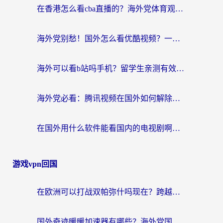
在香港怎么看cba直播的？海外党体育观赛终极指南：告别版权限制，畅享中文解说
海外党别愁！国外怎么看优酷视频？一招解决追剧、看直播难题
海外可以看b站吗手机？留学生亲测有效的回国加速指南
海外党必看：腾讯视频在国外如何解除地域限制？附优酷咪咕使用指南
在国外用什么软件能看国内的电视剧啊？留学生亲测有效的回国加速方案
游戏vpn回国
在欧洲可以打战双帕弥什吗现在？跨越延迟墙的实战指南
国外奇迹暖暖加速器有哪些？海外党国服游戏畅玩终极指南（附亲测推荐）