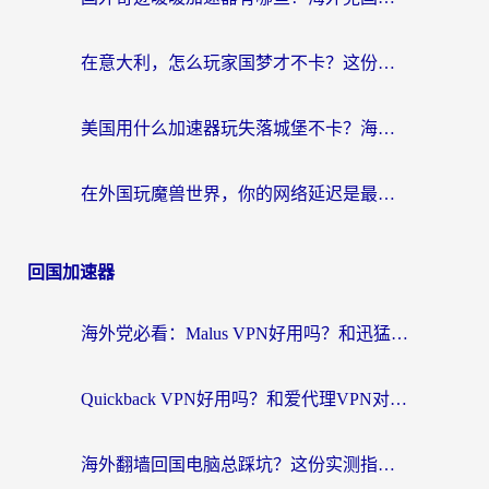
在意大利，怎么玩家国梦才不卡？这份终极加速指南请收好
美国用什么加速器玩失落城堡不卡？海外党亲测有效的国服游戏加速指南
在外国玩魔兽世界，你的网络延迟是最大的敌人
回国加速器
海外党必看：Malus VPN好用吗？和迅猛兔VPN对比哪个回国效果更好？附真实体验与避坑指南
Quickback VPN好用吗？和爱代理VPN对比哪个回国效果更好？
海外翻墙回国电脑总踩坑？这份实测指南帮你选对加速器（附ChickCNinitapMalus对比）