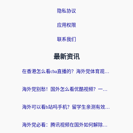
隐私协议
应用权限
联系我们
最新资讯
在香港怎么看cba直播的？海外党体育观赛终极指南：告别版权限制，畅享中文解说
海外党别愁！国外怎么看优酷视频？一招解决追剧、看直播难题
海外可以看b站吗手机？留学生亲测有效的回国加速指南
海外党必看：腾讯视频在国外如何解除地域限制？附优酷咪咕使用指南