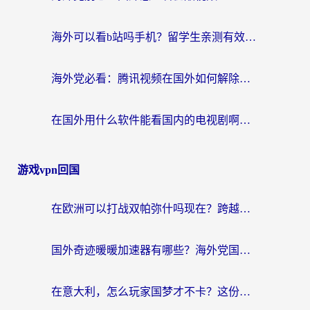
海外可以看b站吗手机？留学生亲测有效的回国加速指南
海外党必看：腾讯视频在国外如何解除地域限制？附优酷咪咕使用指南
在国外用什么软件能看国内的电视剧啊？留学生亲测有效的回国加速方案
游戏vpn回国
在欧洲可以打战双帕弥什吗现在？跨越延迟墙的实战指南
国外奇迹暖暖加速器有哪些？海外党国服游戏畅玩终极指南（附亲测推荐）
在意大利，怎么玩家国梦才不卡？这份终极加速指南请收好