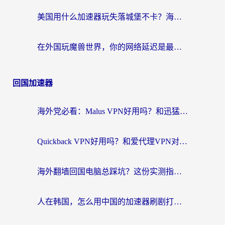
美国用什么加速器玩失落城堡不卡？海外党亲测有效的国服游戏加速指南
在外国玩魔兽世界，你的网络延迟是最大的敌人
回国加速器
海外党必看：Malus VPN好用吗？和迅猛兔VPN对比哪个回国效果更好？附真实体验与避坑指南
Quickback VPN好用吗？和爱代理VPN对比哪个回国效果更好？
海外翻墙回国电脑总踩坑？这份实测指南帮你选对加速器（附ChickCNinitapMalus对比）
人在韩国，怎么用中国的加速器刷剧打游戏？这份真实体验指南给你答案