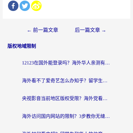
文
←
前一篇文章
后一篇文章
→
章
版权地域限制
导
航
12123在国外能登录吗？海外华人亲测有效的回国加速器选择指南
海外看不了爱奇艺怎么办知乎？留学生亲测有效的回国加速方案
央视影音当前地区版权受限？海外党看国内剧、追电视台的终极解决方案
海外访问国内网站的限制？3步教你无缝解锁国内资源（附实测最优工具）