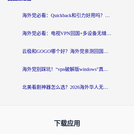
海外党必看：Quickback和引力好用吗？3分钟搞懂回国加速器怎么选
海外党必看：电视VPN回国+多设备无缝访问国内资源的实用指南
云极和GOGO哪个好？海外党亲测回国加速器选择指南（附iOS免费&Windows VPN实用技巧）
海外党别踩坑！“vpn破解版windows”真的能用？教你选对回国加速器无缝刷国内资源
北美看剧神器怎么选？2026海外华人无缝访问国内资源全攻略
下载应用