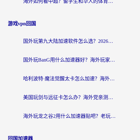
海外如何看中超？留学生和华人的体育赛事观看终极指南（附欧洲杯奥运会观看技巧）
游戏vpn回国
国外玩第九大陆加速软件怎么选？2026终极指南帮你告别延迟卡顿
国外玩BanG用什么加速器好？海外玩家亲测的国服游戏加速终极方案
哈利波特·魔法觉醒太卡怎么加速？海外党亲测有效的国服游戏加速指南
美国玩剑与远征卡怎么办？海外党亲测有效的国服游戏加速指南
海外玩龙之谷2用什么加速器贴吧？老玩家实测推荐，附新加坡猎魂觉醒国外剑与远征加速攻略
回国加速器