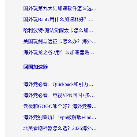
国外玩第九大陆加速软件怎么选？2026终极指南帮你告别延迟卡顿
国外玩BanG用什么加速器好？海外玩家亲测的国服游戏加速终极方案
哈利波特·魔法觉醒太卡怎么加速？海外党亲测有效的国服游戏加速指南
美国玩剑与远征卡怎么办？海外党亲测有效的国服游戏加速指南
海外玩龙之谷2用什么加速器贴吧？老玩家实测推荐，附新加坡猎魂觉醒国外剑与远征加速攻略
回国加速器
海外党必看：Quickback和引力好用吗？3分钟搞懂回国加速器怎么选
海外党必看：电视VPN回国+多设备无缝访问国内资源的实用指南
云极和GOGO哪个好？海外党亲测回国加速器选择指南（附iOS免费&Windows VPN实用技巧）
海外党别踩坑！“vpn破解版windows”真的能用？教你选对回国加速器无缝刷国内资源
北美看剧神器怎么选？2026海外华人无缝访问国内资源全攻略