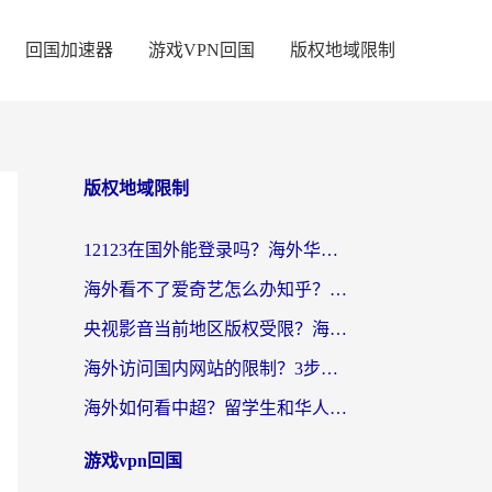
回国加速器
游戏VPN回国
版权地域限制
版权地域限制
12123在国外能登录吗？海外华人亲测有效的回国加速器选择指南
海外看不了爱奇艺怎么办知乎？留学生亲测有效的回国加速方案
央视影音当前地区版权受限？海外党看国内剧、追电视台的终极解决方案
海外访问国内网站的限制？3步教你无缝解锁国内资源（附实测最优工具）
海外如何看中超？留学生和华人的体育赛事观看终极指南（附欧洲杯奥运会观看技巧）
游戏vpn回国