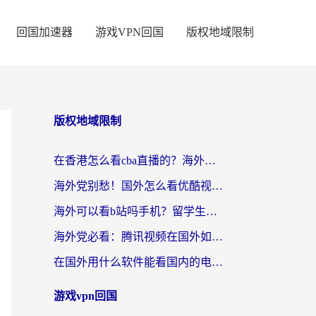
回国加速器
游戏VPN回国
版权地域限制
版权地域限制
在香港怎么看cba直播的？海外党体育观赛终极指南：告别版权限制，畅享中文解说
海外党别愁！国外怎么看优酷视频？一招解决追剧、看直播难题
海外可以看b站吗手机？留学生亲测有效的回国加速指南
海外党必看：腾讯视频在国外如何解除地域限制？附优酷咪咕使用指南
在国外用什么软件能看国内的电视剧啊？留学生亲测有效的回国加速方案
游戏vpn回国