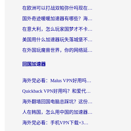
在欧洲可以打战双帕弥什吗现在？跨越延迟墙的实战指南
国外奇迹暖暖加速器有哪些？海外党国服游戏畅玩终极指南（附亲测推荐）
在意大利，怎么玩家国梦才不卡？这份终极加速指南请收好
美国用什么加速器玩失落城堡不卡？海外党亲测有效的国服游戏加速指南
在外国玩魔兽世界，你的网络延迟是最大的敌人
回国加速器
海外党必看：Malus VPN好用吗？和迅猛兔VPN对比哪个回国效果更好？附真实体验与避坑指南
Quickback VPN好用吗？和爱代理VPN对比哪个回国效果更好？
海外翻墙回国电脑总踩坑？这份实测指南帮你选对加速器（附ChickCNinitapMalus对比）
人在韩国，怎么用中国的加速器刷剧打游戏？这份真实体验指南给你答案
海外党必看：手机VPN下载+3步选对回国加速器，无缝刷国内资源不再愁