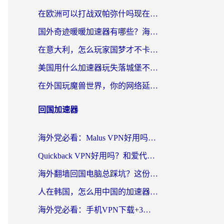
在欧洲可以打战双帕弥什吗现在？跨越延迟墙的实战指南
国外奇迹暖暖加速器有哪些？海外党国服游戏畅玩终极指南（附亲测推荐）
在意大利，怎么玩家国梦才不卡？这份终极加速指南请收好
美国用什么加速器玩失落城堡不卡？海外党亲测有效的国服游戏加速指南
在外国玩魔兽世界，你的网络延迟是最大的敌人
回国加速器
海外党必看：Malus VPN好用吗？和迅猛兔VPN对比哪个回国效果更好？附真实体验与避坑指南
Quickback VPN好用吗？和爱代理VPN对比哪个回国效果更好？
海外翻墙回国电脑总踩坑？这份实测指南帮你选对加速器（附ChickCNinitapMalus对比）
人在韩国，怎么用中国的加速器刷剧打游戏？这份真实体验指南给你答案
海外党必看：手机VPN下载+3步选对回国加速器，无缝刷国内资源不再愁