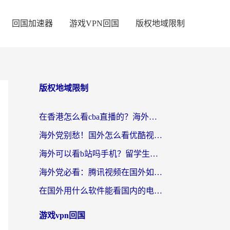
回国加速器
游戏VPN回国
版权地域限制
版权地域限制
在香港怎么看cba直播的？海外党体育观赛终极指南：告别版权限制，畅享中文解说
海外党别愁！国外怎么看优酷视频？一招解决追剧、看直播难题
海外可以看b站吗手机？留学生亲测有效的回国加速指南
海外党必看：腾讯视频在国外如何解除地域限制？附优酷咪咕使用指南
在国外用什么软件能看国内的电视剧啊？留学生亲测有效的回国加速方案
游戏vpn回国