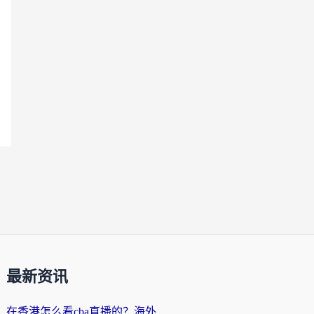
最新资讯
在香港怎么看cba直播的？海外党体育观赛终极指南：告别版权限制，畅享中文解说