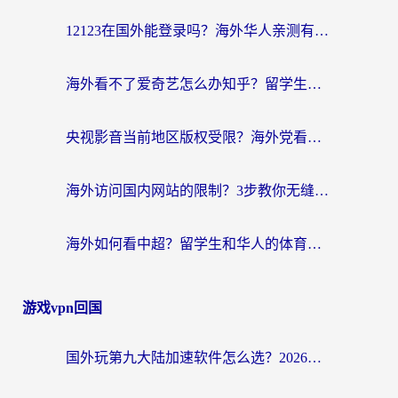
航
12123在国外能登录吗？海外华人亲测有效的回国加速器选择指南
海外看不了爱奇艺怎么办知乎？留学生亲测有效的回国加速方案
央视影音当前地区版权受限？海外党看国内剧、追电视台的终极解决方案
海外访问国内网站的限制？3步教你无缝解锁国内资源（附实测最优工具）
海外如何看中超？留学生和华人的体育赛事观看终极指南（附欧洲杯奥运会观看技巧）
游戏vpn回国
国外玩第九大陆加速软件怎么选？2026终极指南帮你告别延迟卡顿