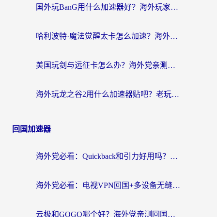
国外玩BanG用什么加速器好？海外玩家亲测的国服游戏加速终极方案
哈利波特·魔法觉醒太卡怎么加速？海外党亲测有效的国服游戏加速指南
美国玩剑与远征卡怎么办？海外党亲测有效的国服游戏加速指南
海外玩龙之谷2用什么加速器贴吧？老玩家实测推荐，附新加坡猎魂觉醒国外剑与远征加速攻略
回国加速器
海外党必看：Quickback和引力好用吗？3分钟搞懂回国加速器怎么选
海外党必看：电视VPN回国+多设备无缝访问国内资源的实用指南
云极和GOGO哪个好？海外党亲测回国加速器选择指南（附iOS免费&Windows VPN实用技巧）