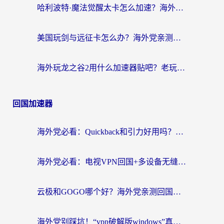
哈利波特·魔法觉醒太卡怎么加速？海外党亲测有效的国服游戏加速指南
美国玩剑与远征卡怎么办？海外党亲测有效的国服游戏加速指南
海外玩龙之谷2用什么加速器贴吧？老玩家实测推荐，附新加坡猎魂觉醒国外剑与远征加速攻略
回国加速器
海外党必看：Quickback和引力好用吗？3分钟搞懂回国加速器怎么选
海外党必看：电视VPN回国+多设备无缝访问国内资源的实用指南
云极和GOGO哪个好？海外党亲测回国加速器选择指南（附iOS免费&Windows VPN实用技巧）
海外党别踩坑！“vpn破解版windows”真的能用？教你选对回国加速器无缝刷国内资源