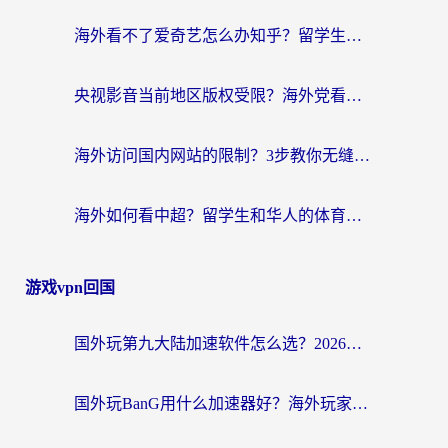
海外看不了爱奇艺怎么办知乎？留学生亲测有效的回国加速方案
央视影音当前地区版权受限？海外党看国内剧、追电视台的终极解决方案
海外访问国内网站的限制？3步教你无缝解锁国内资源（附实测最优工具）
海外如何看中超？留学生和华人的体育赛事观看终极指南（附欧洲杯奥运会观看技巧）
游戏vpn回国
国外玩第九大陆加速软件怎么选？2026终极指南帮你告别延迟卡顿
国外玩BanG用什么加速器好？海外玩家亲测的国服游戏加速终极方案