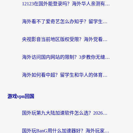
12123在国外能登录吗？海外华人亲测有效的回国加速器选择指南
海外看不了爱奇艺怎么办知乎？留学生亲测有效的回国加速方案
央视影音当前地区版权受限？海外党看国内剧、追电视台的终极解决方案
海外访问国内网站的限制？3步教你无缝解锁国内资源（附实测最优工具）
海外如何看中超？留学生和华人的体育赛事观看终极指南（附欧洲杯奥运会观看技巧）
游戏vpn回国
国外玩第九大陆加速软件怎么选？2026终极指南帮你告别延迟卡顿
国外玩BanG用什么加速器好？海外玩家亲测的国服游戏加速终极方案