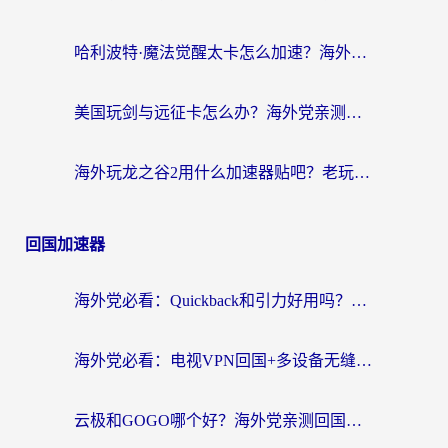
哈利波特·魔法觉醒太卡怎么加速？海外党亲测有效的国服游戏加速指南
美国玩剑与远征卡怎么办？海外党亲测有效的国服游戏加速指南
海外玩龙之谷2用什么加速器贴吧？老玩家实测推荐，附新加坡猎魂觉醒国外剑与远征加速攻略
回国加速器
海外党必看：Quickback和引力好用吗？3分钟搞懂回国加速器怎么选
海外党必看：电视VPN回国+多设备无缝访问国内资源的实用指南
云极和GOGO哪个好？海外党亲测回国加速器选择指南（附iOS免费&Windows VPN实用技巧）