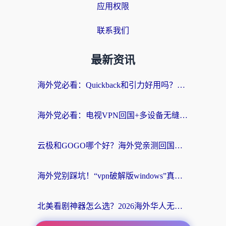
应用权限
联系我们
最新资讯
海外党必看：Quickback和引力好用吗？3分钟搞懂回国加速器怎么选
海外党必看：电视VPN回国+多设备无缝访问国内资源的实用指南
云极和GOGO哪个好？海外党亲测回国加速器选择指南（附iOS免费&Windows VPN实用技巧）
海外党别踩坑！“vpn破解版windows”真的能用？教你选对回国加速器无缝刷国内资源
北美看剧神器怎么选？2026海外华人无缝访问国内资源全攻略