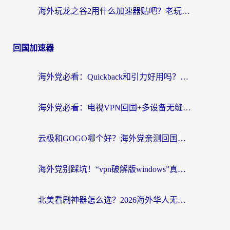
海外玩龙之谷2用什么加速器贴吧？老玩家实测推荐，附新加坡猎魂觉醒国外剑与远征加速攻略
回国加速器
海外党必看：Quickback和引力好用吗？3分钟搞懂回国加速器怎么选
海外党必看：电视VPN回国+多设备无缝访问国内资源的实用指南
云极和GOGO哪个好？海外党亲测回国加速器选择指南（附iOS免费&Windows VPN实用技巧）
海外党别踩坑！“vpn破解版windows”真的能用？教你选对回国加速器无缝刷国内资源
北美看剧神器怎么选？2026海外华人无缝访问国内资源全攻略