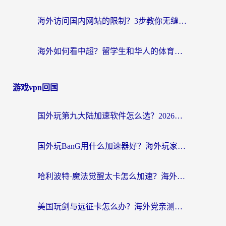
海外访问国内网站的限制？3步教你无缝解锁国内资源（附实测最优工具）
海外如何看中超？留学生和华人的体育赛事观看终极指南（附欧洲杯奥运会观看技巧）
游戏vpn回国
国外玩第九大陆加速软件怎么选？2026终极指南帮你告别延迟卡顿
国外玩BanG用什么加速器好？海外玩家亲测的国服游戏加速终极方案
哈利波特·魔法觉醒太卡怎么加速？海外党亲测有效的国服游戏加速指南
美国玩剑与远征卡怎么办？海外党亲测有效的国服游戏加速指南