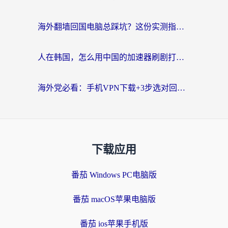
海外翻墙回国电脑总踩坑？这份实测指南帮你选对加速器（附ChickCNinitapMalus对比）
人在韩国，怎么用中国的加速器刷剧打游戏？这份真实体验指南给你答案
海外党必看：手机VPN下载+3步选对回国加速器，无缝刷国内资源不再愁
下载应用
番茄 Windows PC电脑版
番茄 macOS苹果电脑版
番茄 ios苹果手机版