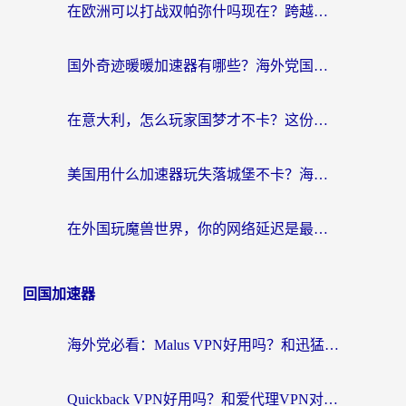
在欧洲可以打战双帕弥什吗现在？跨越延迟墙的实战指南
国外奇迹暖暖加速器有哪些？海外党国服游戏畅玩终极指南（附亲测推荐）
在意大利，怎么玩家国梦才不卡？这份终极加速指南请收好
美国用什么加速器玩失落城堡不卡？海外党亲测有效的国服游戏加速指南
在外国玩魔兽世界，你的网络延迟是最大的敌人
回国加速器
海外党必看：Malus VPN好用吗？和迅猛兔VPN对比哪个回国效果更好？附真实体验与避坑指南
Quickback VPN好用吗？和爱代理VPN对比哪个回国效果更好？