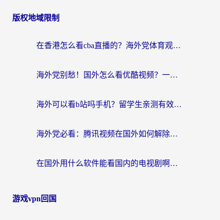
章
版权地域限制
导
航
在香港怎么看cba直播的？海外党体育观赛终极指南：告别版权限制，畅享中文解说
海外党别愁！国外怎么看优酷视频？一招解决追剧、看直播难题
海外可以看b站吗手机？留学生亲测有效的回国加速指南
海外党必看：腾讯视频在国外如何解除地域限制？附优酷咪咕使用指南
在国外用什么软件能看国内的电视剧啊？留学生亲测有效的回国加速方案
游戏vpn回国