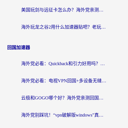
美国玩剑与远征卡怎么办？海外党亲测有效的国服游戏加速指南
海外玩龙之谷2用什么加速器贴吧？老玩家实测推荐，附新加坡猎魂觉醒国外剑与远征加速攻略
回国加速器
海外党必看：Quickback和引力好用吗？3分钟搞懂回国加速器怎么选
海外党必看：电视VPN回国+多设备无缝访问国内资源的实用指南
云极和GOGO哪个好？海外党亲测回国加速器选择指南（附iOS免费&Windows VPN实用技巧）
海外党别踩坑！“vpn破解版windows”真的能用？教你选对回国加速器无缝刷国内资源