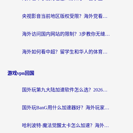
央视影音当前地区版权受限？海外党看国内剧、追电视台的终极解决方案
海外访问国内网站的限制？3步教你无缝解锁国内资源（附实测最优工具）
海外如何看中超？留学生和华人的体育赛事观看终极指南（附欧洲杯奥运会观看技巧）
游戏vpn回国
国外玩第九大陆加速软件怎么选？2026终极指南帮你告别延迟卡顿
国外玩BanG用什么加速器好？海外玩家亲测的国服游戏加速终极方案
哈利波特·魔法觉醒太卡怎么加速？海外党亲测有效的国服游戏加速指南