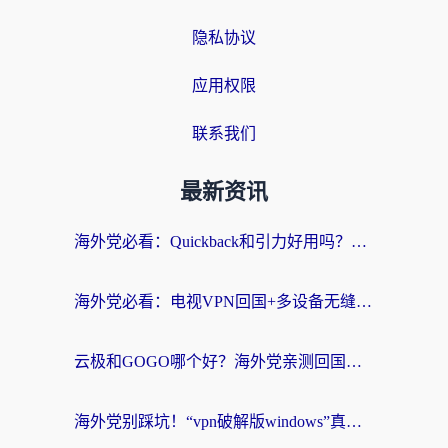
隐私协议
应用权限
联系我们
最新资讯
海外党必看：Quickback和引力好用吗？3分钟搞懂回国加速器怎么选
海外党必看：电视VPN回国+多设备无缝访问国内资源的实用指南
云极和GOGO哪个好？海外党亲测回国加速器选择指南（附iOS免费&Windows VPN实用技巧）
海外党别踩坑！“vpn破解版windows”真的能用？教你选对回国加速器无缝刷国内资源