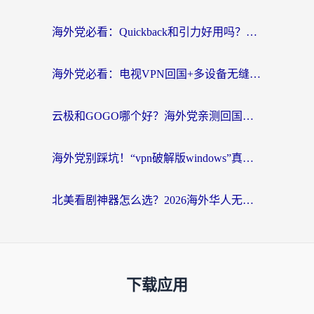
海外党必看：Quickback和引力好用吗？3分钟搞懂回国加速器怎么选
海外党必看：电视VPN回国+多设备无缝访问国内资源的实用指南
云极和GOGO哪个好？海外党亲测回国加速器选择指南（附iOS免费&Windows VPN实用技巧）
海外党别踩坑！“vpn破解版windows”真的能用？教你选对回国加速器无缝刷国内资源
北美看剧神器怎么选？2026海外华人无缝访问国内资源全攻略
下载应用