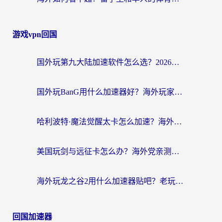
游戏vpn回国
国外玩第九大陆加速软件怎么选？2026终极指南帮你告别延迟卡顿
国外玩BanG用什么加速器好？海外玩家亲测的国服游戏加速终极方案
哈利波特·魔法觉醒太卡怎么加速？海外党亲测有效的国服游戏加速指南
美国玩剑与远征卡怎么办？海外党亲测有效的国服游戏加速指南
海外玩龙之谷2用什么加速器贴吧？老玩家实测推荐，附新加坡猎魂觉醒国外剑与远征加速攻略
回国加速器