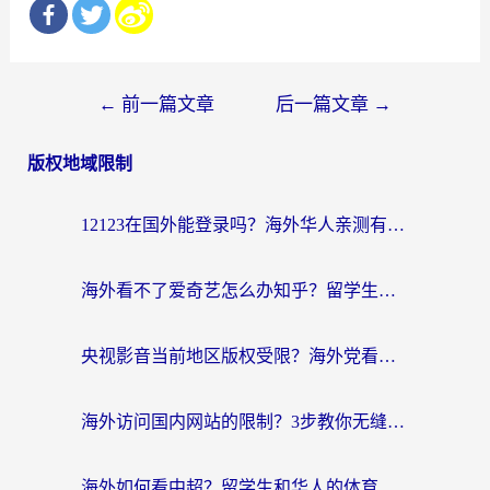
文
←
前一篇文章
后一篇文章
→
章
版权地域限制
导
航
12123在国外能登录吗？海外华人亲测有效的回国加速器选择指南
海外看不了爱奇艺怎么办知乎？留学生亲测有效的回国加速方案
央视影音当前地区版权受限？海外党看国内剧、追电视台的终极解决方案
海外访问国内网站的限制？3步教你无缝解锁国内资源（附实测最优工具）
海外如何看中超？留学生和华人的体育赛事观看终极指南（附欧洲杯奥运会观看技巧）