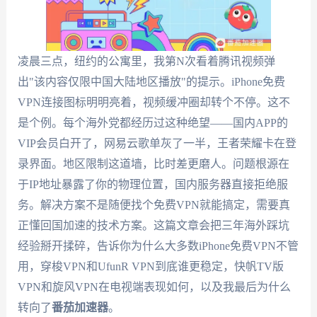
凌晨三点，纽约的公寓里，我第N次看着腾讯视频弹
出"该内容仅限中国大陆地区播放"的提示。iPhone免费
VPN连接图标明明亮着，视频缓冲圈却转个不停。这不
是个例。每个海外党都经历过这种绝望——国内APP的
VIP会员白开了，网易云歌单灰了一半，王者荣耀卡在登
录界面。地区限制这道墙，比时差更磨人。问题根源在
于IP地址暴露了你的物理位置，国内服务器直接拒绝服
务。解决方案不是随便找个免费VPN就能搞定，需要真
正懂回国加速的技术方案。这篇文章会把三年海外踩坑
经验掰开揉碎，告诉你为什么大多数iPhone免费VPN不管
用，穿梭VPN和UfunR VPN到底谁更稳定，快帆TV版
VPN和旋风VPN在电视端表现如何，以及我最后为什么
转向了
番茄加速器
。