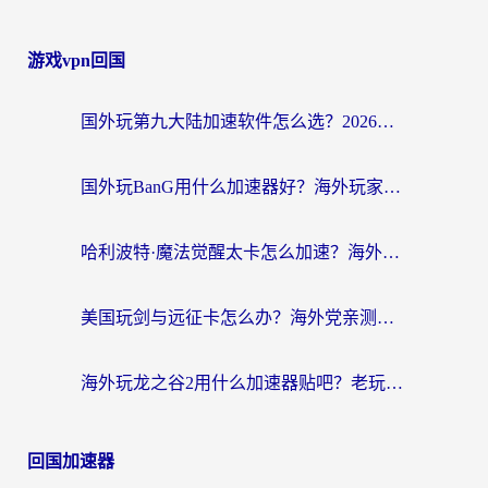
游戏vpn回国
国外玩第九大陆加速软件怎么选？2026终极指南帮你告别延迟卡顿
国外玩BanG用什么加速器好？海外玩家亲测的国服游戏加速终极方案
哈利波特·魔法觉醒太卡怎么加速？海外党亲测有效的国服游戏加速指南
美国玩剑与远征卡怎么办？海外党亲测有效的国服游戏加速指南
海外玩龙之谷2用什么加速器贴吧？老玩家实测推荐，附新加坡猎魂觉醒国外剑与远征加速攻略
回国加速器