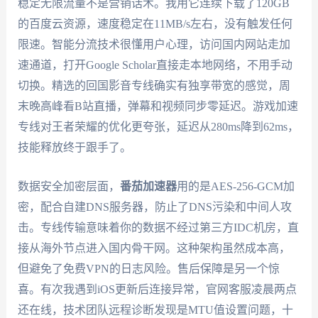
稳定无限流量不是营销话术。我用它连续下载了120GB
的百度云资源，速度稳定在11MB/s左右，没有触发任何
限速。智能分流技术很懂用户心理，访问国内网站走加
速通道，打开Google Scholar直接走本地网络，不用手动
切换。精选的回国影音专线确实有独享带宽的感觉，周
末晚高峰看B站直播，弹幕和视频同步零延迟。游戏加速
专线对王者荣耀的优化更夸张，延迟从280ms降到62ms，
技能释放终于跟手了。
数据安全加密层面，
番茄加速器
用的是AES-256-GCM加
密，配合自建DNS服务器，防止了DNS污染和中间人攻
击。专线传输意味着你的数据不经过第三方IDC机房，直
接从海外节点进入国内骨干网。这种架构虽然成本高，
但避免了免费VPN的日志风险。售后保障是另一个惊
喜。有次我遇到iOS更新后连接异常，官网客服凌晨两点
还在线，技术团队远程诊断发现是MTU值设置问题，十