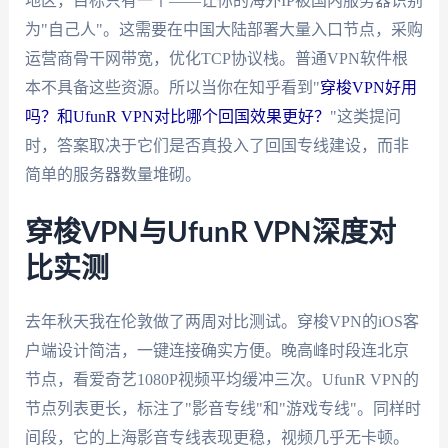
地区，目标只有一个——让你的海外IP被国内服务器识别
为"自己人"。这需要在中国大陆部署大量入口节点，采购
运营商骨干网带宽，优化TCP协议栈。普通VPN软件根
本不具备这些资源。所以当你在知乎看到"
穿梭VPN好用
吗？和UfunR VPN对比哪个回国效果更好？
"这类提问
时，答案取决于它们是否真投入了回国专线建设，而非
简单的服务器数量堆砌。
穿梭VPN与UfunR VPN深度对
比实测
去年秋天我在伦敦做了两周对比测试。穿梭VPN的iOS客
户端设计简洁，一键连接确实方便。晚高峰时段连北京
节点，看爱奇艺1080P视频平均缓冲三次。UfunR VPN的
节点列表更长，标注了"影音专线"和"游戏专线"。同样时
间段，它的上海影音专线表现更稳，视频几乎无卡顿。