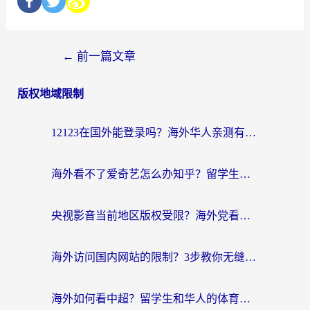
←
前一篇文章
版权地域限制
12123在国外能登录吗？海外华人亲测有效的回国加速器选择指南
海外看不了爱奇艺怎么办知乎？留学生亲测有效的回国加速方案
央视影音当前地区版权受限？海外党看国内剧、追电视台的终极解决方案
海外访问国内网站的限制？3步教你无缝解锁国内资源（附实测最优工具）
海外如何看中超？留学生和华人的体育赛事观看终极指南（附欧洲杯奥运会观看技巧）