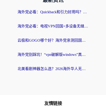
最新资讯
海外党必看：Quickback和引力好用吗？3分钟搞懂回国加速器怎么选
海外党必看：电视VPN回国+多设备无缝访问国内资源的实用指南
云极和GOGO哪个好？海外党亲测回国加速器选择指南（附iOS免费&Windows VPN实用技巧）
海外党别踩坑！“vpn破解版windows”真的能用？教你选对回国加速器无缝刷国内资源
北美看剧神器怎么选？2026海外华人无缝访问国内资源全攻略
友情链接