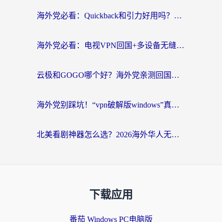
海外党必看：Quickback和引力好用吗？3分钟搞懂回国加速器怎么选
海外党必看：电视VPN回国+多设备无缝访问国内资源的实用指南
云极和GOGO哪个好？海外党亲测回国加速器选择指南（附iOS免费&Windows VPN实用技巧）
海外党别踩坑！“vpn破解版windows”真的能用？教你选对回国加速器无缝刷国内资源
北美看剧神器怎么选？2026海外华人无缝访问国内资源全攻略
下载应用
番茄 Windows PC电脑版