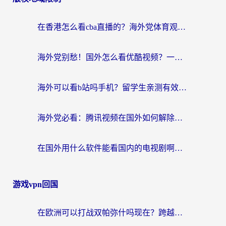
在香港怎么看cba直播的？海外党体育观赛终极指南：告别版权限制，畅享中文解说
海外党别愁！国外怎么看优酷视频？一招解决追剧、看直播难题
海外可以看b站吗手机？留学生亲测有效的回国加速指南
海外党必看：腾讯视频在国外如何解除地域限制？附优酷咪咕使用指南
在国外用什么软件能看国内的电视剧啊？留学生亲测有效的回国加速方案
游戏vpn回国
在欧洲可以打战双帕弥什吗现在？跨越延迟墙的实战指南