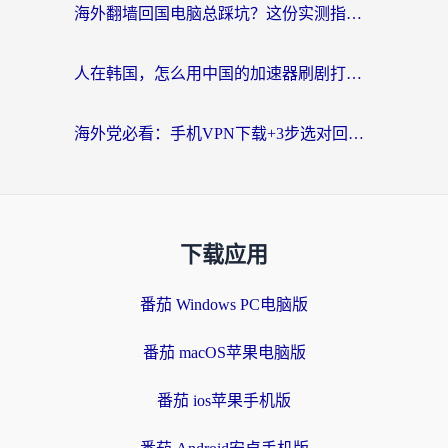
海外翻墙回国电脑总踩坑？这份实测指南帮你选对加速器（附ChickCNinitapMalus对比）
人在韩国，怎么用中国的加速器刷剧打游戏？这份真实体验指南给你答案
海外党必看：手机VPN下载+3步选对回国加速器，无缝刷国内资源不再愁
下载应用
番茄 Windows PC电脑版
番茄 macOS苹果电脑版
番茄 ios苹果手机版