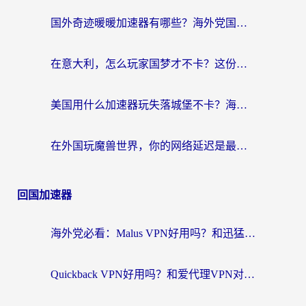
国外奇迹暖暖加速器有哪些？海外党国服游戏畅玩终极指南（附亲测推荐）
在意大利，怎么玩家国梦才不卡？这份终极加速指南请收好
美国用什么加速器玩失落城堡不卡？海外党亲测有效的国服游戏加速指南
在外国玩魔兽世界，你的网络延迟是最大的敌人
回国加速器
海外党必看：Malus VPN好用吗？和迅猛兔VPN对比哪个回国效果更好？附真实体验与避坑指南
Quickback VPN好用吗？和爱代理VPN对比哪个回国效果更好？