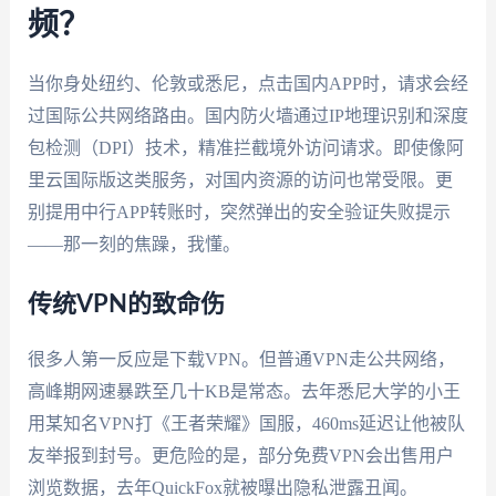
频？
当你身处纽约、伦敦或悉尼，点击国内APP时，请求会经
过国际公共网络路由。国内防火墙通过IP地理识别和深度
包检测（DPI）技术，精准拦截境外访问请求。即使像阿
里云国际版这类服务，对国内资源的访问也常受限。更
别提用中行APP转账时，突然弹出的安全验证失败提示
——那一刻的焦躁，我懂。
传统VPN的致命伤
很多人第一反应是下载VPN。但普通VPN走公共网络，
高峰期网速暴跌至几十KB是常态。去年悉尼大学的小王
用某知名VPN打《王者荣耀》国服，460ms延迟让他被队
友举报到封号。更危险的是，部分免费VPN会出售用户
浏览数据，去年QuickFox就被曝出隐私泄露丑闻。