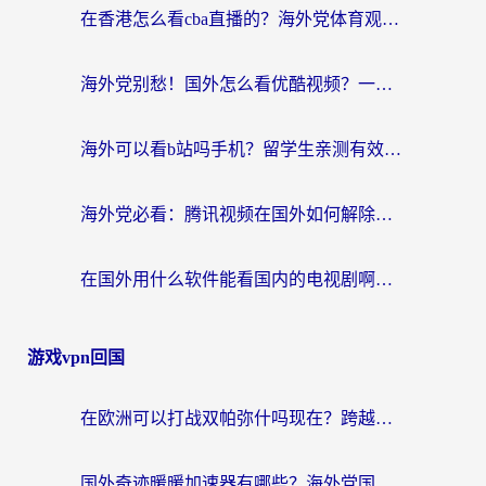
在香港怎么看cba直播的？海外党体育观赛终极指南：告别版权限制，畅享中文解说
海外党别愁！国外怎么看优酷视频？一招解决追剧、看直播难题
海外可以看b站吗手机？留学生亲测有效的回国加速指南
海外党必看：腾讯视频在国外如何解除地域限制？附优酷咪咕使用指南
在国外用什么软件能看国内的电视剧啊？留学生亲测有效的回国加速方案
游戏vpn回国
在欧洲可以打战双帕弥什吗现在？跨越延迟墙的实战指南
国外奇迹暖暖加速器有哪些？海外党国服游戏畅玩终极指南（附亲测推荐）