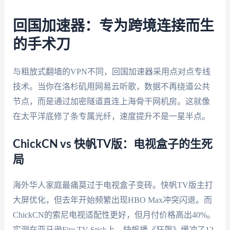
回国加速器：专为跨境连接而生
的手术刀
与粗放式翻墙的VPN不同，回国加速器采用点对点专线
技术。当你在洛杉矶用网易云听歌，数据不再绕道公共
节点，而是通过加密隧道直连上海骨干网机房。这就像
在太平洋底修了条专属光纤，速度提升不是一星半点。
ChickCN vs 快帆TV版：电视盒子的生死
局
海外华人家庭最痛莫过于电视盒子变砖。快帆TV版主打
大屏优化，但去年开始频繁出现HBO Max冲突闪退。而
ChickCN的索尼电视适配性更好，但月付价格高出40%。
实测在亚马逊Fire TV Stick上，快帆播《狂飙》缓冲了12