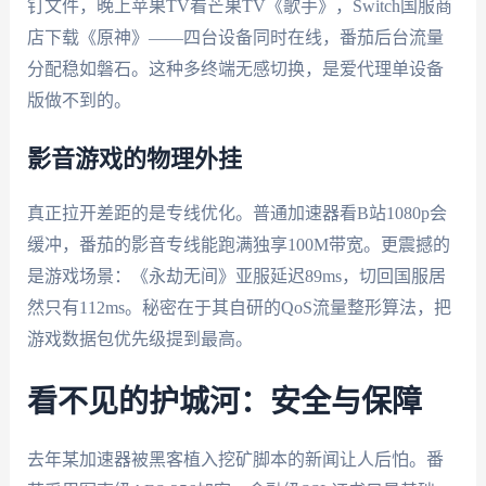
钉文件，晚上苹果TV看芒果TV《歌手》，Switch国服商
店下载《原神》——四台设备同时在线，番茄后台流量
分配稳如磐石。这种多终端无感切换，是爱代理单设备
版做不到的。
影音游戏的物理外挂
真正拉开差距的是专线优化。普通加速器看B站1080p会
缓冲，番茄的影音专线能跑满独享100M带宽。更震撼的
是游戏场景：《永劫无间》亚服延迟89ms，切回国服居
然只有112ms。秘密在于其自研的QoS流量整形算法，把
游戏数据包优先级提到最高。
看不见的护城河：安全与保障
去年某加速器被黑客植入挖矿脚本的新闻让人后怕。番