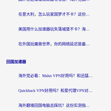
在意大利，怎么玩家国梦才不卡？这份终极加速指南请收好
美国用什么加速器玩失落城堡不卡？海外党亲测有效的国服游戏加速指南
在外国玩魔兽世界，你的网络延迟是最大的敌人
回国加速器
海外党必看：Malus VPN好用吗？和迅猛兔VPN对比哪个回国效果更好？附真实体验与避坑指南
Quickback VPN好用吗？和爱代理VPN对比哪个回国效果更好？
海外翻墙回国电脑总踩坑？这份实测指南帮你选对加速器（附ChickCNinitapMalus对比）