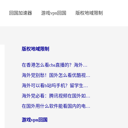
回国加速器
游戏vpn回国
版权地域限制
版权地域限制
在香港怎么看cba直播的？海外党体育观赛终极指南：告别版权限制，畅享中文解说
海外党别愁！国外怎么看优酷视频？一招解决追剧、看直播难题
海外可以看b站吗手机？留学生亲测有效的回国加速指南
海外党必看：腾讯视频在国外如何解除地域限制？附优酷咪咕使用指南
在国外用什么软件能看国内的电视剧啊？留学生亲测有效的回国加速方案
游戏vpn回国