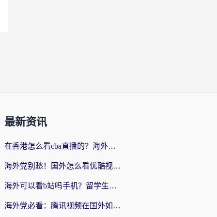
最新资讯
在香港怎么看cba直播的？海外党体育观赛终极指南：告别版权限制，畅享中文解说
海外党别愁！国外怎么看优酷视频？一招解决追剧、看直播难题
海外可以看b站吗手机？留学生亲测有效的回国加速指南
海外党必看：腾讯视频在国外如何解除地域限制？附优酷咪咕使用指南