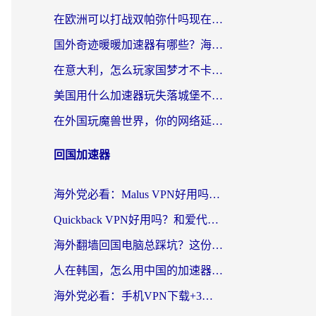
在欧洲可以打战双帕弥什吗现在？跨越延迟墙的实战指南
国外奇迹暖暖加速器有哪些？海外党国服游戏畅玩终极指南（附亲测推荐）
在意大利，怎么玩家国梦才不卡？这份终极加速指南请收好
美国用什么加速器玩失落城堡不卡？海外党亲测有效的国服游戏加速指南
在外国玩魔兽世界，你的网络延迟是最大的敌人
回国加速器
海外党必看：Malus VPN好用吗？和迅猛兔VPN对比哪个回国效果更好？附真实体验与避坑指南
Quickback VPN好用吗？和爱代理VPN对比哪个回国效果更好？
海外翻墙回国电脑总踩坑？这份实测指南帮你选对加速器（附ChickCNinitapMalus对比）
人在韩国，怎么用中国的加速器刷剧打游戏？这份真实体验指南给你答案
海外党必看：手机VPN下载+3步选对回国加速器，无缝刷国内资源不再愁