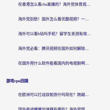
在香港怎么看cba直播的？海外党体育观赛终极指南：告别版权限制，畅享中文解说
海外党别愁！国外怎么看优酷视频？一招解决追剧、看直播难题
海外可以看b站吗手机？留学生亲测有效的回国加速指南
海外党必看：腾讯视频在国外如何解除地域限制？附优酷咪咕使用指南
在国外用什么软件能看国内的电视剧啊？留学生亲测有效的回国加速方案
游戏vpn回国
在欧洲可以打战双帕弥什吗现在？跨越延迟墙的实战指南
国外奇迹暖暖加速器有哪些？海外党国服游戏畅玩终极指南（附亲测推荐）