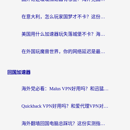
在意大利，怎么玩家国梦才不卡？这份终极加速指南请收好
美国用什么加速器玩失落城堡不卡？海外党亲测有效的国服游戏加速指南
在外国玩魔兽世界，你的网络延迟是最大的敌人
回国加速器
海外党必看：Malus VPN好用吗？和迅猛兔VPN对比哪个回国效果更好？附真实体验与避坑指南
Quickback VPN好用吗？和爱代理VPN对比哪个回国效果更好？
海外翻墙回国电脑总踩坑？这份实测指南帮你选对加速器（附ChickCNinitapMalus对比）