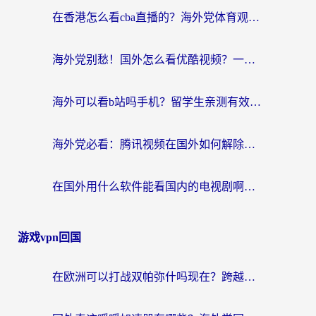
在香港怎么看cba直播的？海外党体育观赛终极指南：告别版权限制，畅享中文解说
海外党别愁！国外怎么看优酷视频？一招解决追剧、看直播难题
海外可以看b站吗手机？留学生亲测有效的回国加速指南
海外党必看：腾讯视频在国外如何解除地域限制？附优酷咪咕使用指南
在国外用什么软件能看国内的电视剧啊？留学生亲测有效的回国加速方案
游戏vpn回国
在欧洲可以打战双帕弥什吗现在？跨越延迟墙的实战指南