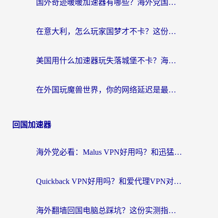
国外奇迹暖暖加速器有哪些？海外党国服游戏畅玩终极指南（附亲测推荐）
在意大利，怎么玩家国梦才不卡？这份终极加速指南请收好
美国用什么加速器玩失落城堡不卡？海外党亲测有效的国服游戏加速指南
在外国玩魔兽世界，你的网络延迟是最大的敌人
回国加速器
海外党必看：Malus VPN好用吗？和迅猛兔VPN对比哪个回国效果更好？附真实体验与避坑指南
Quickback VPN好用吗？和爱代理VPN对比哪个回国效果更好？
海外翻墙回国电脑总踩坑？这份实测指南帮你选对加速器（附ChickCNinitapMalus对比）