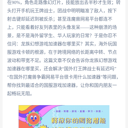
在90%，角色走路像幻灯片，技能放出去半秒才生效；转
头打开手机玩王牌战士，团战中明明瞄准了敌人，按下
射击键却延迟到被反杀；甚至连魔兽网易平台都连不
上，只能看着好友列表里的头像发呆——这种崩溃的场
景，是不是海外留学生、华人玩家的日常？于是你忍不
住问：龙族幻想游戏加速器在哪里买？其实，海外玩国
服游戏卡顿的根源，在于跨境网络的长距离中转、节点
波动和带宽不足。这篇文章不仅会告诉你龙族幻想游戏
加速器在哪里买，还会解决“国外打王牌战士有延迟吗”
“在国外打魔兽争霸网易平台很卡用什么加速器”等问题，
帮你找到最适合的国服游戏加速器，让你和国内朋友一
起畅玩无阻。