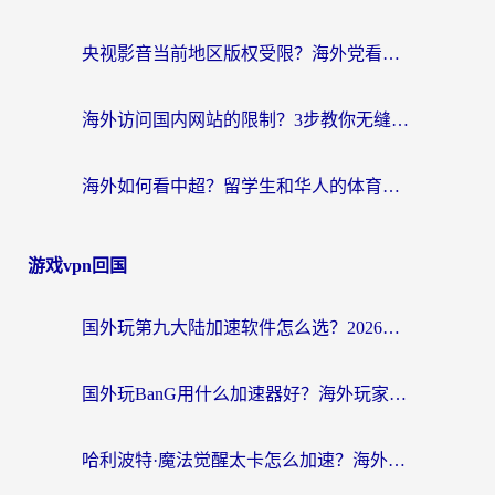
央视影音当前地区版权受限？海外党看国内剧、追电视台的终极解决方案
海外访问国内网站的限制？3步教你无缝解锁国内资源（附实测最优工具）
海外如何看中超？留学生和华人的体育赛事观看终极指南（附欧洲杯奥运会观看技巧）
游戏vpn回国
国外玩第九大陆加速软件怎么选？2026终极指南帮你告别延迟卡顿
国外玩BanG用什么加速器好？海外玩家亲测的国服游戏加速终极方案
哈利波特·魔法觉醒太卡怎么加速？海外党亲测有效的国服游戏加速指南