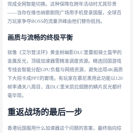
完成全网智能切换。这种保障在跨年活动时尤其珍贵
——当你在维也纳歌剧院广场用手机登录国服，全球百
万玩家争夺BOSS的流量洪峰由他们替你抵挡。
画质与流畅的终极平衡
就像《艾尔登法环》黄金树幽影DLC里蕾妲骑士盔甲的
金属反光，顶级加速器需精准调度资源。精选回国游戏
专线会智能分配GPU负载与网络资源，避免出现4K画质
下大招卡成PPT的窘境。有玩家在慕尼黑用此功能以120
帧率通关八周目，连DLC里米凯拉翅膀的鳞片反光都纤
毫毕现。
重返战场的最后一步
香港玩国服用什么加速器这个问题的答案，最终指向综