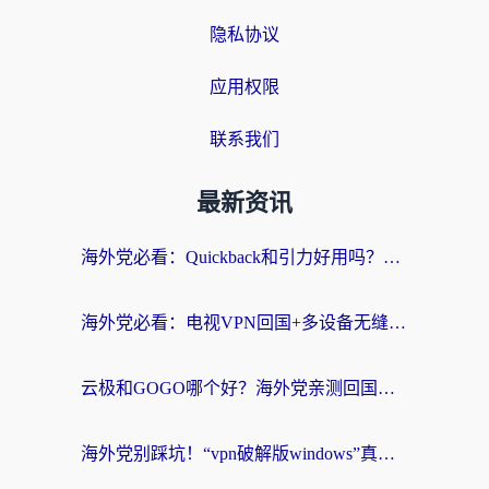
隐私协议
应用权限
联系我们
最新资讯
海外党必看：Quickback和引力好用吗？3分钟搞懂回国加速器怎么选
海外党必看：电视VPN回国+多设备无缝访问国内资源的实用指南
云极和GOGO哪个好？海外党亲测回国加速器选择指南（附iOS免费&Windows VPN实用技巧）
海外党别踩坑！“vpn破解版windows”真的能用？教你选对回国加速器无缝刷国内资源