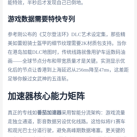
能特效，半秒后才发现自己已倒地。
游戏数据需要特快专列
参考刚公布的《艾尔登法环》DLC艺术设定集，那些精
美如蕾妲骑士盔甲的细节纹理需要2K材质包支持。当你
在港岛加载DLC地图时，传统线路就像用驴车运数码油
画——全球节点分布和带宽质量才是关键。实测显示优
化后的节点让香港到上海延迟从256ms降至47ms，这差距
足够你躲过女武神的五连斩。
加速器核心能力矩阵
真正的专线如
番茄加速器
采用智能分流架构：游戏流量
走独立通道，影音数据另设优化线路。这恰似将F1赛车
和观光巴士分道行驶，避免高峰期数据堵塞。更关键的