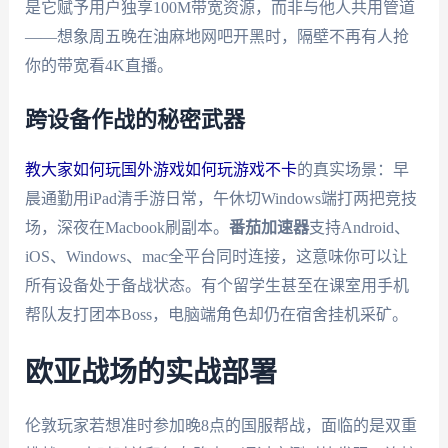
是它赋予用户独享100M带宽资源，而非与他人共用管道
——想象周五晚在油麻地网吧开黑时，隔壁不再有人抢
你的带宽看4K直播。
跨设备作战的秘密武器
教大家如何玩国外游戏如何玩游戏不卡
的真实场景：早
晨通勤用iPad清手游日常，午休切Windows端打两把竞技
场，深夜在Macbook刷副本。
番茄加速器
支持Android、
iOS、Windows、mac全平台同时连接，这意味你可以让
所有设备处于备战状态。有个留学生甚至在课室用手机
帮队友打团本Boss，电脑端角色却仍在宿舍挂机采矿。
欧亚战场的实战部署
伦敦玩家若想准时参加晚8点的国服帮战，面临的是双重