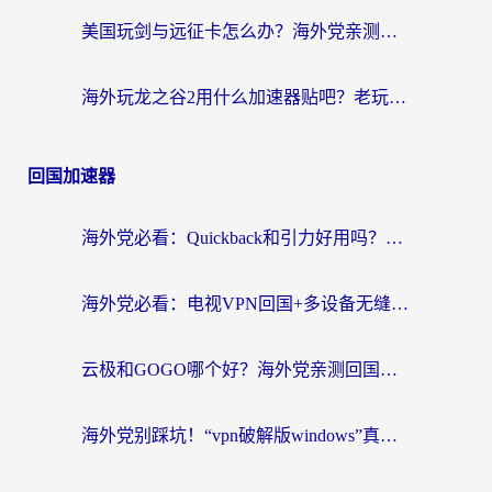
美国玩剑与远征卡怎么办？海外党亲测有效的国服游戏加速指南
海外玩龙之谷2用什么加速器贴吧？老玩家实测推荐，附新加坡猎魂觉醒国外剑与远征加速攻略
回国加速器
海外党必看：Quickback和引力好用吗？3分钟搞懂回国加速器怎么选
海外党必看：电视VPN回国+多设备无缝访问国内资源的实用指南
云极和GOGO哪个好？海外党亲测回国加速器选择指南（附iOS免费&Windows VPN实用技巧）
海外党别踩坑！“vpn破解版windows”真的能用？教你选对回国加速器无缝刷国内资源