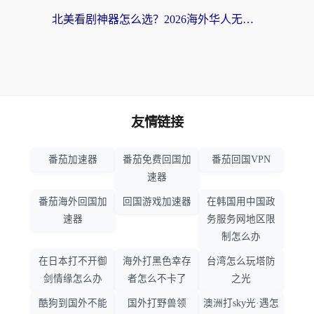
北美看剧神器怎么选？2026海外华人无缝访问国内资源全攻略
友情链接
番茄加速器
番茄免费回国加
番茄回国VPN
速器
番茄海外回国加
回国游戏加速器
在韩国用中国政
速器
务服务网地区限
制怎么办
在日本打不开御
海外打黑色幸存
台湾怎么玩塔防
剑情缘怎么办
者怎么不卡了
之光
酷狗到国外不能
国外打野兽领
澳洲打sky光·遇怎