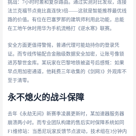
挑战：7小时时差和复杂路由。通过实测对比发现，连接
法兰克福节点竟比直连快3倍——这就是智能推荐最优线
路的价值。有位在巴塞罗那的建筑师利用此功能，总能
在工地午休时用华为手机流畅打《逆水寒》联赛。
安全方面更值得警惕，普通代理可能劫持你的登录凭
证。而专线传输配合金融级数据安全加密，让账号像锁
进苏黎世金库。某玩家在巴黎地铁被盗号后感慨：如果
早点用加密通道，他耗费三年收集的《剑网3》外观库不
至于清零。
永不熄火的战斗保障
去年《永劫无间》新赛季凌晨更新时，某加速器服务器
崩溃两小时。而专业团队构建的售后实时保障系统如同
F1维修站：当悉尼玩家反馈节点波动，技术组在3分钟内