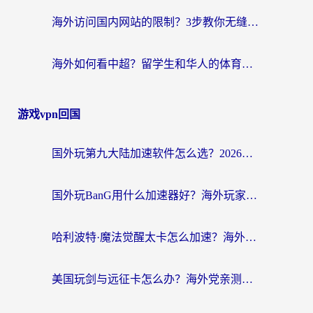
海外访问国内网站的限制？3步教你无缝解锁国内资源（附实测最优工具）
海外如何看中超？留学生和华人的体育赛事观看终极指南（附欧洲杯奥运会观看技巧）
游戏vpn回国
国外玩第九大陆加速软件怎么选？2026终极指南帮你告别延迟卡顿
国外玩BanG用什么加速器好？海外玩家亲测的国服游戏加速终极方案
哈利波特·魔法觉醒太卡怎么加速？海外党亲测有效的国服游戏加速指南
美国玩剑与远征卡怎么办？海外党亲测有效的国服游戏加速指南