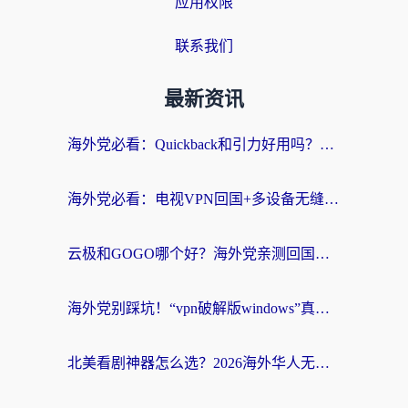
应用权限
联系我们
最新资讯
海外党必看：Quickback和引力好用吗？3分钟搞懂回国加速器怎么选
海外党必看：电视VPN回国+多设备无缝访问国内资源的实用指南
云极和GOGO哪个好？海外党亲测回国加速器选择指南（附iOS免费&Windows VPN实用技巧）
海外党别踩坑！“vpn破解版windows”真的能用？教你选对回国加速器无缝刷国内资源
北美看剧神器怎么选？2026海外华人无缝访问国内资源全攻略