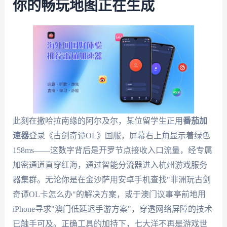
你的畅玩地图正在生成
此刻在撒哈拉南缘的阿尔及尔，某位留学生正用
番茄加
速器
登录《古剑奇谭OL》国服，屏幕右上角显示着绿色
158ms——这数字背后是开罗节点接收入口流量，经专属
加密通道直穿红海，通过智能分流器进入杭州游戏服务
器集群。无论你是在金沙萨用安卓手机查找"非洲玩古剑
奇谭OL卡怎么办"的解决方案，或于澳门议事亭前地用
iPhone寻求"澳门低延迟手游方案"，穿透网络屏障的技术
已触手可及。正确工具的加持下，七大洋不再是游戏世