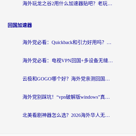
海外玩龙之谷2用什么加速器贴吧？老玩家实测推荐，附新加坡猎魂觉醒国外剑与远征加速攻略
回国加速器
海外党必看：Quickback和引力好用吗？3分钟搞懂回国加速器怎么选
海外党必看：电视VPN回国+多设备无缝访问国内资源的实用指南
云极和GOGO哪个好？海外党亲测回国加速器选择指南（附iOS免费&Windows VPN实用技巧）
海外党别踩坑！“vpn破解版windows”真的能用？教你选对回国加速器无缝刷国内资源
北美看剧神器怎么选？2026海外华人无缝访问国内资源全攻略