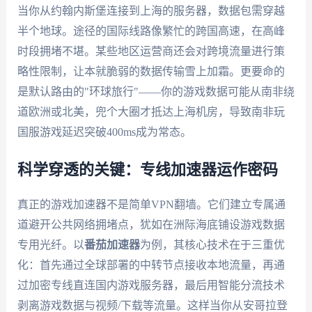
当你从约翰内斯堡连接到上海的服务器，数据包需穿越
半个地球。途径的国际线路像繁忙的跨国高速，在高峰
时段拥堵不堪。某些地区运营商还会对跨境流量进行策
略性限制，让本就脆弱的数据传输雪上加霜。更要命的
是默认路由的"环球旅行"——你的游戏数据可能从南非绕
道欧洲或北美，兜个大圈才抵达上海机房，导致南非玩
国服游戏延迟突破400ms成为常态。
科学穿透的关键：专线加速器运作密码
真正的游戏加速器不是简单VPN翻墙。它们建立专属通
道避开公共网络拥堵点，犹如在洲际海底铺设游戏数据
专用光纤。以
番茄加速器
为例，其核心技术在于三重优
化：首先通过全球部署的中转节点接收本地流量，再通
过加密专线直连国内游戏服务器，最后用智能分流技术
剥离游戏数据与视频/下载等流量。这样当你从安哥拉登