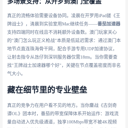
多场景支持：从开罗到澳门全覆盖
真正的流畅体验需要设备协同。凌晨在开罗用iPad搓《王
牌战士》，清晨到实验室用Mac继续任务——
番茄加速器
支持四端同时在线且不消耗额外设备数。澳门玩家关心
的"澳门怎么玩正义枪战"本质是低延迟需求：通过澳门本
地节点直连珠海骨干网，配合手游专用UDP加速协议，
让射击指令从氹仔到深圳服务器仅需18ms。当你需要查
找"王牌战士加速器哪个好"，关键在节点覆盖密度而非名
气大小。
藏在细节里的专业壁垒
真正的竞争力在用户看不见的地方。当你鏖战《古剑奇
谭OL》团本时，番茄的带宽保障体系开始运作：游戏流
量自动进入优先级通道，独享100Mbps带宽不被4K视频