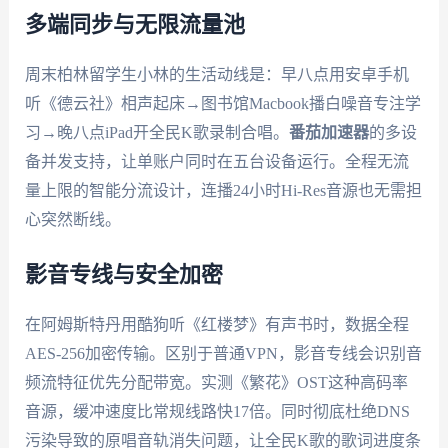
多端同步与无限流量池
周末柏林留学生小林的生活动线是：早八点用安卓手机
听《德云社》相声起床→图书馆Macbook播白噪音专注学
习→晚八点iPad开全民K歌录制合唱。
番茄加速器
的多设
备并发支持，让单账户同时在五台设备运行。全程无流
量上限的智能分流设计，连播24小时Hi-Res音源也无需担
心突然断线。
影音专线与安全加密
在阿姆斯特丹用酷狗听《红楼梦》有声书时，数据全程
AES-256加密传输。区别于普通VPN，影音专线会识别音
频流特征优先分配带宽。实测《繁花》OST这种高码率
音源，缓冲速度比常规线路快17倍。同时彻底杜绝DNS
污染导致的原唱音轨消失问题，让全民K歌的歌词进度条