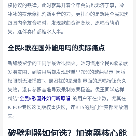
权协议的铁律。此时就算开着全年会员也无济于事，冷
冰冰的提示像把割断乡音的刀。更扎心的是想用全民K歌
跟国内亲友合唱时，发现歌曲资源变灰、原唱音轨消
失，连伴奏库都缩水大半。
全民k歌在国外能用吗的实际痛点
新加坡留学的王同学最近很恼火。她习惯用全民K歌录歌
发朋友圈，到坡县后却发现歌单里70%的歌曲显示"因版
权限制无法播放"。最困扰的是录制界面的原唱按钮永久
失效，没有参照音准导致录制效果极差。像王同学这样
纠结"
全民k歌国外如何听原唱
"的用户不在少数，尤其在
K-POP专区这类版权重灾区，连BTS的热门伴奏都无故消
失。
破壁利器如何选？加速器核心能