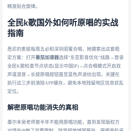
精准贴合旋律。
全民k歌国外如何听原唱的实战
指南
悉尼的麦姐每周五必和深圳闺蜜合唱，她摸索出这套稳
定方案：打开
番茄加速器
选择"东亚影音优化"线路→登录
全民K歌检查节点状态(显示中国IP)→点合唱模式开启双
声道混音→长按原唱按钮直至蓝色声波纹出现。关键在
执行这三步前清除APP缓存，避免本地残留地区信息扰乱
定位。
解密原唱功能消失的真相
墨尔本吴老师曾半年不能用原唱功能，直到发现版权方
对境外IP做了双重限制。除常规地域屏蔽外，原唱音轨采