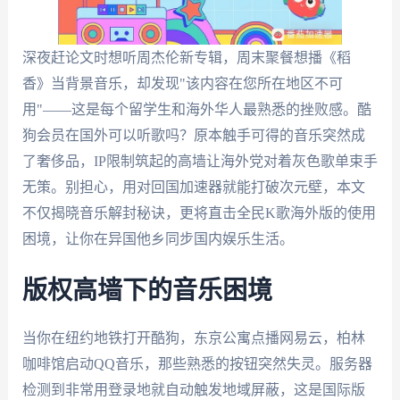
深夜赶论文时想听周杰伦新专辑，周末聚餐想播《稻
香》当背景音乐，却发现"该内容在您所在地区不可
用"——这是每个留学生和海外华人最熟悉的挫败感。酷
狗会员在国外可以听歌吗？原本触手可得的音乐突然成
了奢侈品，IP限制筑起的高墙让海外党对着灰色歌单束手
无策。别担心，用对回国加速器就能打破次元壁，本文
不仅揭晓音乐解封秘诀，更将直击全民K歌海外版的使用
困境，让你在异国他乡同步国内娱乐生活。
版权高墙下的音乐困境
当你在纽约地铁打开酷狗，东京公寓点播网易云，柏林
咖啡馆启动QQ音乐，那些熟悉的按钮突然失灵。服务器
检测到非常用登录地就自动触发地域屏蔽，这是国际版