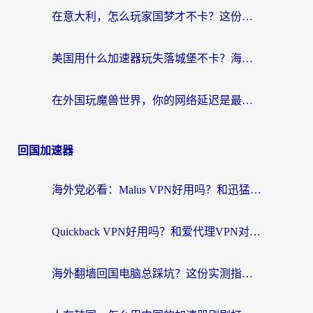
在意大利，怎么玩家国梦才不卡？这份终极加速指南请收好
美国用什么加速器玩失落城堡不卡？海外党亲测有效的国服游戏加速指南
在外国玩魔兽世界，你的网络延迟是最大的敌人
回国加速器
海外党必看：Malus VPN好用吗？和迅猛兔VPN对比哪个回国效果更好？附真实体验与避坑指南
Quickback VPN好用吗？和爱代理VPN对比哪个回国效果更好？
海外翻墙回国电脑总踩坑？这份实测指南帮你选对加速器（附ChickCNinitapMalus对比）