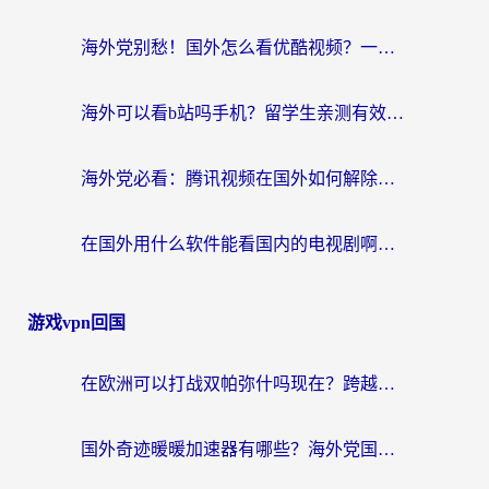
海外党别愁！国外怎么看优酷视频？一招解决追剧、看直播难题
海外可以看b站吗手机？留学生亲测有效的回国加速指南
海外党必看：腾讯视频在国外如何解除地域限制？附优酷咪咕使用指南
在国外用什么软件能看国内的电视剧啊？留学生亲测有效的回国加速方案
游戏vpn回国
在欧洲可以打战双帕弥什吗现在？跨越延迟墙的实战指南
国外奇迹暖暖加速器有哪些？海外党国服游戏畅玩终极指南（附亲测推荐）