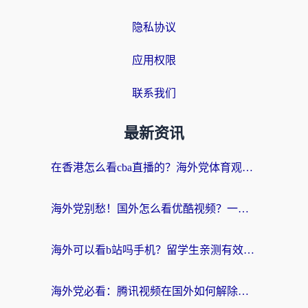
隐私协议
应用权限
联系我们
最新资讯
在香港怎么看cba直播的？海外党体育观赛终极指南：告别版权限制，畅享中文解说
海外党别愁！国外怎么看优酷视频？一招解决追剧、看直播难题
海外可以看b站吗手机？留学生亲测有效的回国加速指南
海外党必看：腾讯视频在国外如何解除地域限制？附优酷咪咕使用指南