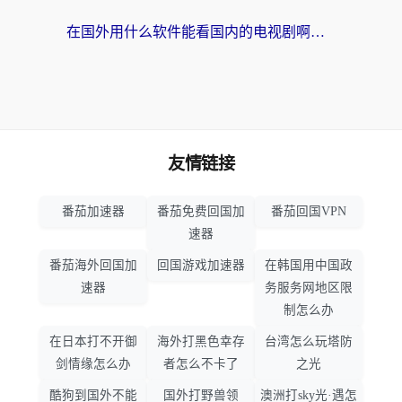
在国外用什么软件能看国内的电视剧啊？留学生亲测有效的回国加速方案
友情链接
番茄加速器
番茄免费回国加
番茄回国VPN
速器
番茄海外回国加
回国游戏加速器
在韩国用中国政
速器
务服务网地区限
制怎么办
在日本打不开御
海外打黑色幸存
台湾怎么玩塔防
剑情缘怎么办
者怎么不卡了
之光
酷狗到国外不能
国外打野兽领
澳洲打sky光·遇怎