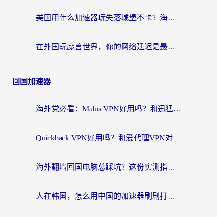
美国用什么加速器玩失落城堡不卡？海外党亲测有效的国服游戏加速指南
在外国玩魔兽世界，你的网络延迟是最大的敌人
回国加速器
海外党必看：Malus VPN好用吗？和迅猛兔VPN对比哪个回国效果更好？附真实体验与避坑指南
Quickback VPN好用吗？和爱代理VPN对比哪个回国效果更好？
海外翻墙回国电脑总踩坑？这份实测指南帮你选对加速器（附ChickCNinitapMalus对比）
人在韩国，怎么用中国的加速器刷剧打游戏？这份真实体验指南给你答案