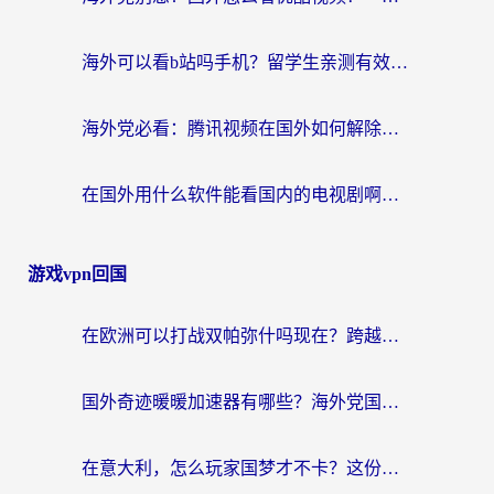
海外可以看b站吗手机？留学生亲测有效的回国加速指南
海外党必看：腾讯视频在国外如何解除地域限制？附优酷咪咕使用指南
在国外用什么软件能看国内的电视剧啊？留学生亲测有效的回国加速方案
游戏vpn回国
在欧洲可以打战双帕弥什吗现在？跨越延迟墙的实战指南
国外奇迹暖暖加速器有哪些？海外党国服游戏畅玩终极指南（附亲测推荐）
在意大利，怎么玩家国梦才不卡？这份终极加速指南请收好