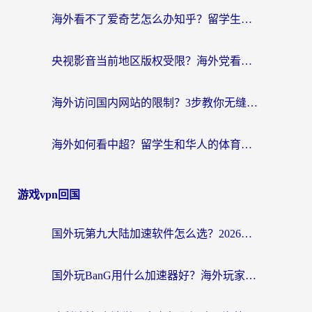
海外看不了爱奇艺怎么办知乎？留学生亲测有效的回国加速方案
央视影音当前地区版权受限？海外党看国内剧、追电视台的终极解决方案
海外访问国内网站的限制？3步教你无缝解锁国内资源（附实测最优工具）
海外如何看中超？留学生和华人的体育赛事观看终极指南（附欧洲杯奥运会观看技巧）
游戏vpn回国
国外玩第九大陆加速软件怎么选？2026终极指南帮你告别延迟卡顿
国外玩BanG用什么加速器好？海外玩家亲测的国服游戏加速终极方案