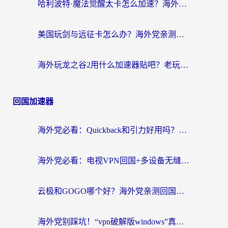
哈利波特·魔法觉醒太卡怎么加速？海外党亲测有效的国服游戏加速指南
美国玩剑与远征卡怎么办？海外党亲测有效的国服游戏加速指南
海外玩龙之谷2用什么加速器贴吧？老玩家实测推荐，附新加坡猎魂觉醒国外剑与远征加速攻略
回国加速器
海外党必看：Quickback和引力好用吗？3分钟搞懂回国加速器怎么选
海外党必看：电视VPN回国+多设备无缝访问国内资源的实用指南
云极和GOGO哪个好？海外党亲测回国加速器选择指南（附iOS免费&Windows VPN实用技巧）
海外党别踩坑！“vpn破解版windows”真的能用？教你选对回国加速器无缝刷国内资源