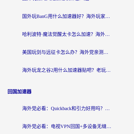
国外玩BanG用什么加速器好？海外玩家亲测的国服游戏加速终极方案
哈利波特·魔法觉醒太卡怎么加速？海外党亲测有效的国服游戏加速指南
美国玩剑与远征卡怎么办？海外党亲测有效的国服游戏加速指南
海外玩龙之谷2用什么加速器贴吧？老玩家实测推荐，附新加坡猎魂觉醒国外剑与远征加速攻略
回国加速器
海外党必看：Quickback和引力好用吗？3分钟搞懂回国加速器怎么选
海外党必看：电视VPN回国+多设备无缝访问国内资源的实用指南