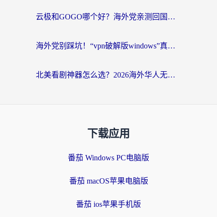
云极和GOGO哪个好？海外党亲测回国加速器选择指南（附iOS免费&Windows VPN实用技巧）
海外党别踩坑！“vpn破解版windows”真的能用？教你选对回国加速器无缝刷国内资源
北美看剧神器怎么选？2026海外华人无缝访问国内资源全攻略
下载应用
番茄 Windows PC电脑版
番茄 macOS苹果电脑版
番茄 ios苹果手机版