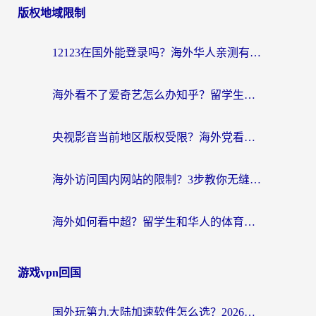
版权地域限制
12123在国外能登录吗？海外华人亲测有效的回国加速器选择指南
海外看不了爱奇艺怎么办知乎？留学生亲测有效的回国加速方案
央视影音当前地区版权受限？海外党看国内剧、追电视台的终极解决方案
海外访问国内网站的限制？3步教你无缝解锁国内资源（附实测最优工具）
海外如何看中超？留学生和华人的体育赛事观看终极指南（附欧洲杯奥运会观看技巧）
游戏vpn回国
国外玩第九大陆加速软件怎么选？2026终极指南帮你告别延迟卡顿