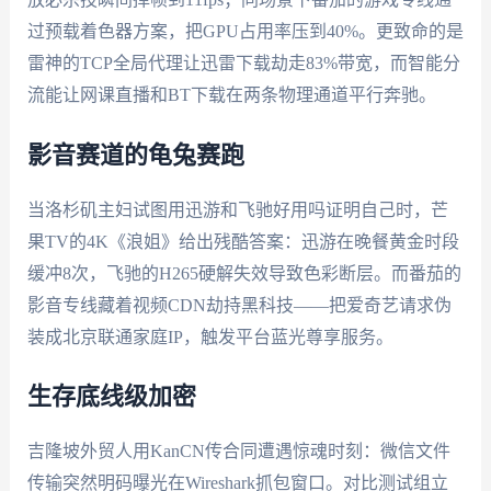
过预载着色器方案，把GPU占用率压到40%。更致命的是
雷神的TCP全局代理让迅雷下载劫走83%带宽，而智能分
流能让网课直播和BT下载在两条物理通道平行奔驰。
影音赛道的龟兔赛跑
当洛杉矶主妇试图用迅游和飞驰好用吗证明自己时，芒
果TV的4K《浪姐》给出残酷答案：迅游在晚餐黄金时段
缓冲8次，飞驰的H265硬解失效导致色彩断层。而番茄的
影音专线藏着视频CDN劫持黑科技——把爱奇艺请求伪
装成北京联通家庭IP，触发平台蓝光尊享服务。
生存底线级加密
吉隆坡外贸人用KanCN传合同遭遇惊魂时刻：微信文件
传输突然明码曝光在Wireshark抓包窗口。对比测试组立