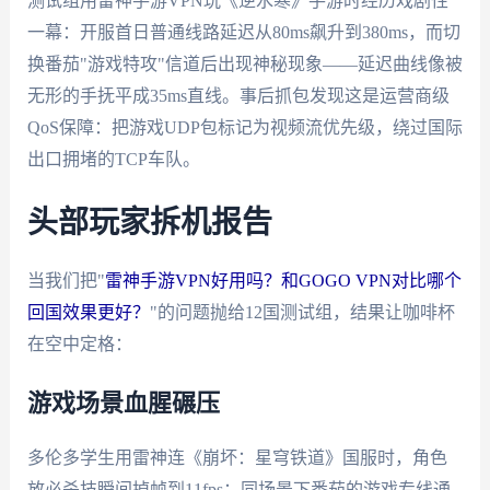
测试组用雷神手游VPN玩《逆水寒》手游时经历戏剧性
一幕：开服首日普通线路延迟从80ms飙升到380ms，而切
换番茄"游戏特攻"信道后出现神秘现象——延迟曲线像被
无形的手抚平成35ms直线。事后抓包发现这是运营商级
QoS保障：把游戏UDP包标记为视频流优先级，绕过国际
出口拥堵的TCP车队。
头部玩家拆机报告
当我们把"
雷神手游VPN好用吗？和GOGO VPN对比哪个
回国效果更好？
"的问题抛给12国测试组，结果让咖啡杯
在空中定格：
游戏场景血腥碾压
多伦多学生用雷神连《崩坏：星穹铁道》国服时，角色
放必杀技瞬间掉帧到11fps；同场景下番茄的游戏专线通