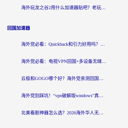
海外玩龙之谷2用什么加速器贴吧？老玩家实测推荐，附新加坡猎魂觉醒国外剑与远征加速攻略
回国加速器
海外党必看：Quickback和引力好用吗？3分钟搞懂回国加速器怎么选
海外党必看：电视VPN回国+多设备无缝访问国内资源的实用指南
云极和GOGO哪个好？海外党亲测回国加速器选择指南（附iOS免费&Windows VPN实用技巧）
海外党别踩坑！“vpn破解版windows”真的能用？教你选对回国加速器无缝刷国内资源
北美看剧神器怎么选？2026海外华人无缝访问国内资源全攻略