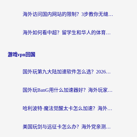
海外访问国内网站的限制？3步教你无缝解锁国内资源（附实测最优工具）
海外如何看中超？留学生和华人的体育赛事观看终极指南（附欧洲杯奥运会观看技巧）
游戏vpn回国
国外玩第九大陆加速软件怎么选？2026终极指南帮你告别延迟卡顿
国外玩BanG用什么加速器好？海外玩家亲测的国服游戏加速终极方案
哈利波特·魔法觉醒太卡怎么加速？海外党亲测有效的国服游戏加速指南
美国玩剑与远征卡怎么办？海外党亲测有效的国服游戏加速指南