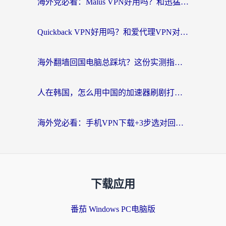
海外党必看：Malus VPN好用吗？和迅猛兔VPN对比哪个回国效果更好？附真实体验与避坑指南
Quickback VPN好用吗？和爱代理VPN对比哪个回国效果更好？
海外翻墙回国电脑总踩坑？这份实测指南帮你选对加速器（附ChickCNinitapMalus对比）
人在韩国，怎么用中国的加速器刷剧打游戏？这份真实体验指南给你答案
海外党必看：手机VPN下载+3步选对回国加速器，无缝刷国内资源不再愁
下载应用
番茄 Windows PC电脑版