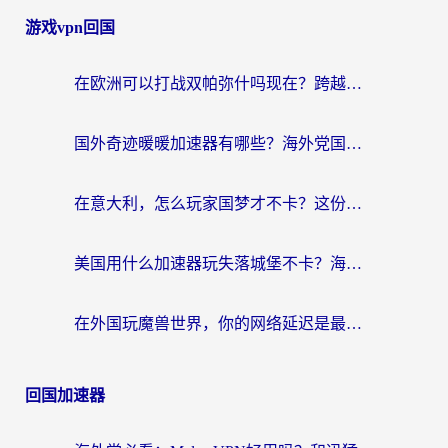
游戏vpn回国
在欧洲可以打战双帕弥什吗现在？跨越延迟墙的实战指南
国外奇迹暖暖加速器有哪些？海外党国服游戏畅玩终极指南（附亲测推荐）
在意大利，怎么玩家国梦才不卡？这份终极加速指南请收好
美国用什么加速器玩失落城堡不卡？海外党亲测有效的国服游戏加速指南
在外国玩魔兽世界，你的网络延迟是最大的敌人
回国加速器