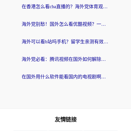
在香港怎么看cba直播的？海外党体育观赛终极指南：告别版权限制，畅享中文解说
海外党别愁！国外怎么看优酷视频？一招解决追剧、看直播难题
海外可以看b站吗手机？留学生亲测有效的回国加速指南
海外党必看：腾讯视频在国外如何解除地域限制？附优酷咪咕使用指南
在国外用什么软件能看国内的电视剧啊？留学生亲测有效的回国加速方案
友情链接