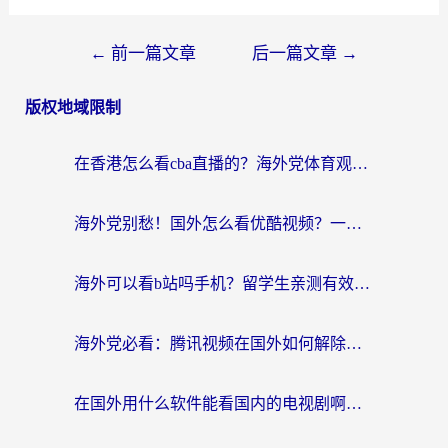
←
前一篇文章
后一篇文章
→
版权地域限制
在香港怎么看cba直播的？海外党体育观赛终极指南：告别版权限制，畅享中文解说
海外党别愁！国外怎么看优酷视频？一招解决追剧、看直播难题
海外可以看b站吗手机？留学生亲测有效的回国加速指南
海外党必看：腾讯视频在国外如何解除地域限制？附优酷咪咕使用指南
在国外用什么软件能看国内的电视剧啊？留学生亲测有效的回国加速方案