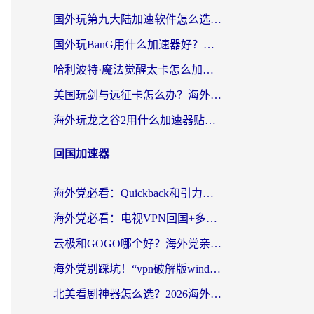
国外玩第九大陆加速软件怎么选？2026终极指南帮你告别延迟卡顿
国外玩BanG用什么加速器好？海外玩家亲测的国服游戏加速终极方案
哈利波特·魔法觉醒太卡怎么加速？海外党亲测有效的国服游戏加速指南
美国玩剑与远征卡怎么办？海外党亲测有效的国服游戏加速指南
海外玩龙之谷2用什么加速器贴吧？老玩家实测推荐，附新加坡猎魂觉醒国外剑与远征加速攻略
回国加速器
海外党必看：Quickback和引力好用吗？3分钟搞懂回国加速器怎么选
海外党必看：电视VPN回国+多设备无缝访问国内资源的实用指南
云极和GOGO哪个好？海外党亲测回国加速器选择指南（附iOS免费&Windows VPN实用技巧）
海外党别踩坑！“vpn破解版windows”真的能用？教你选对回国加速器无缝刷国内资源
北美看剧神器怎么选？2026海外华人无缝访问国内资源全攻略