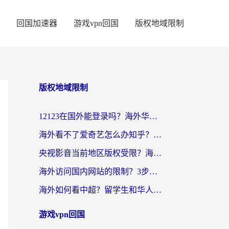
回国加速器
游戏vpn回国
版权地域限制
版权地域限制
12123在国外能登录吗？海外华人亲测有效的回国加速器选择指南
海外看不了爱奇艺怎么办知乎？留学生亲测有效的回国加速方案
央视影音当前地区版权受限？海外党看国内剧、追电视台的终极解决方案
海外访问国内网站的限制？3步教你无缝解锁国内资源（附实测最优工具）
海外如何看中超？留学生和华人的体育赛事观看终极指南（附欧洲杯奥运会观看技巧）
游戏vpn回国