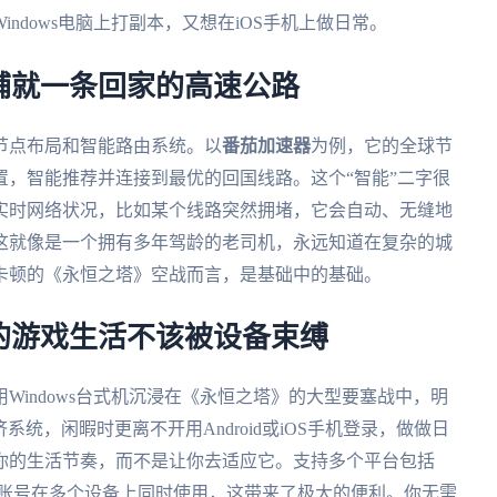
ndows电脑上打副本，又想在iOS手机上做日常。
铺就一条回家的高速公路
节点布局和智能路由系统。以
番茄加速器
为例，它的全球节
，智能推荐并连接到最优的回国线路。这个“智能”二字很
实时网络状况，比如某个线路突然拥堵，它会自动、无缝地
这就像是一个拥有多年驾龄的老司机，永远知道在复杂的城
卡顿的《永恒之塔》空战而言，是基础中的基础。
的游戏生活不该被设备束缚
Windows台式机沉浸在《永恒之塔》的大型要塞战中，明
系统，闲暇时更离不开用Android或iOS手机登录，做做日
你的生活节奏，而不是让你去适应它。支持多个平台包括
并且允许一个账号在多个设备上同时使用，这带来了极大的便利。你无需